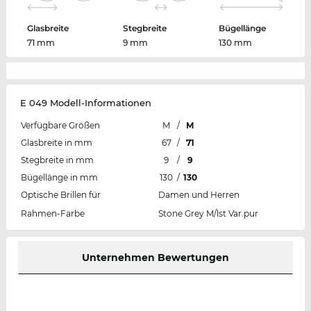
Glasbreite
Stegbreite
Bügellänge
71 mm
9 mm
130 mm
E 049 Modell-Informationen
Verfügbare Größen
M
/
M
Glasbreite in mm
67
/
71
Stegbreite in mm
9
/
9
Bügellänge in mm
130
/
130
Optische Brillen für
Damen und Herren
Rahmen-Farbe
Stone Grey M/lst Var.pur
Unternehmen Bewertungen