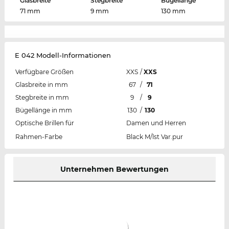
Glasbreite
Stegbreite
Bügellänge
71 mm
9 mm
130 mm
E 042 Modell-Informationen
Verfügbare Größen
XXS
/
XXS
Glasbreite in mm
67
/
71
Stegbreite in mm
9
/
9
Bügellänge in mm
130
/
130
Optische Brillen für
Damen und Herren
Rahmen-Farbe
Black M/lst Var.pur
Unternehmen Bewertungen