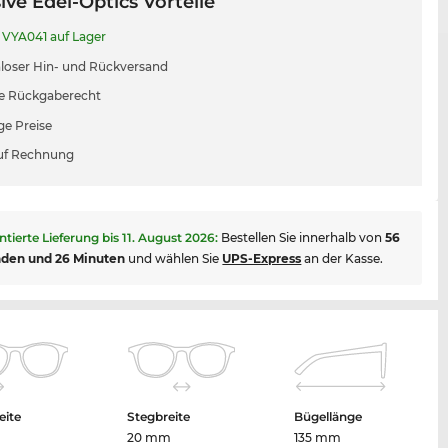
ive Edel-Optics Vorteile
VYA041 auf Lager
loser Hin- und Rückversand
e Rückgaberecht
ge Preise
uf Rechnung
ntierte Lieferung bis
11. August 2026
:
Bestellen Sie innerhalb von
56
nden und 26 Minuten
und wählen Sie
UPS-Express
an der Kasse.
eite
Stegbreite
Bügellänge
m
20 mm
135 mm