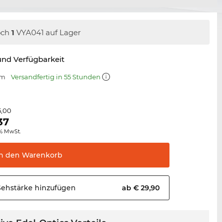
och
1
VYA041 auf Lager
nd Verfügbarkeit
mm
Versandfertig in 55 Stunden
5,00
37
0% MwSt.
In den
Warenkorb
Sehstärke
hinzufügen
ab € 29,90