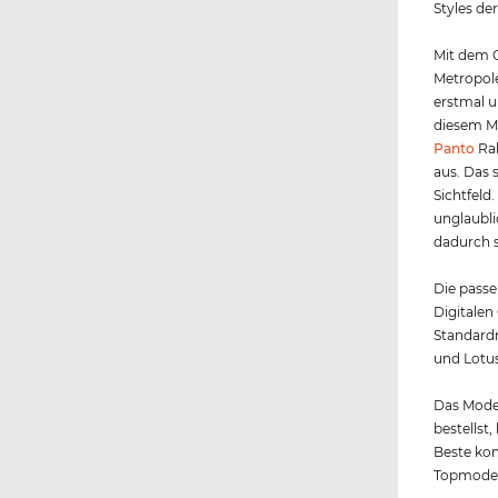
Styles de
Mit dem G
Metropole
erstmal u
diesem Mo
Panto
Rah
aus. Das 
Sichtfeld
unglaubli
dadurch s
Die passe
Digitalen
Standardm
und Lotus
Das Model
bestellst
Beste kom
Topmodell 