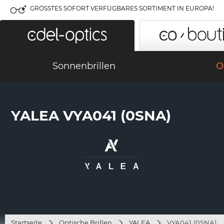
GRÖSSTES SOFORT VERFÜGBARES SORTIMENT IN EUROPA!
Sonnenbrillen
O
YALEA VYA041 (0SNA)
Startseite
Optische Brillen
YALEA
VYA041 (0SNA)