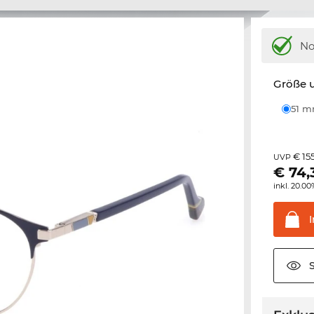
N
Größe u
51 
€ 15
UVP
€
74,
inkl. 20.0