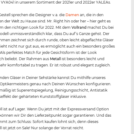
r VYA041 in unserem Sortiment der 2021er und 2022er YALEAs.
estell sprechen die Designer v.a. die
Damen
an, die in den
n der Welt zu Hause sind. Mr. Right hin oder her – hier geht es
m den richtigen Look für 2022. Mit dem
Vollrand
machst Du bei
dell unmissverständlich klar, dass Du auf’s Ganze gehst. Der
men zeichnet sich durch runde, oben leicht abgeflachte Gläser
sieht nicht nur gut aus, es ermöglicht auch ein besonders großes
. Als perfektes Match für jede Gesichtsform ist der Look
ch beliebt. Der Rahmen aus
Metall
ist besonders leicht und
ehr komfortabel zu tragen. Er ist robust und elegant zugleich.
nden Gläser in Deiner Sehstärke kannst Du mithilfe unseres
 Optikermeisters genau nach Deinen Wünschen konfigurieren.
äßig ist Superentspiegelung, Reinigungsschicht, Antistatik
effekt der gehärteten Kunststoffgläser inklusive.
l ist auf Lager. Wenn Du jetzt mit der Expressversand Option
, können wir Dir den Lieferzeitpunkt sogar garantieren. Und das
mt zum Schluss: Sofort kaufen lohnt sich, denn dieses
ist jetzt on Sale! Nur solange der Vorrat reicht.