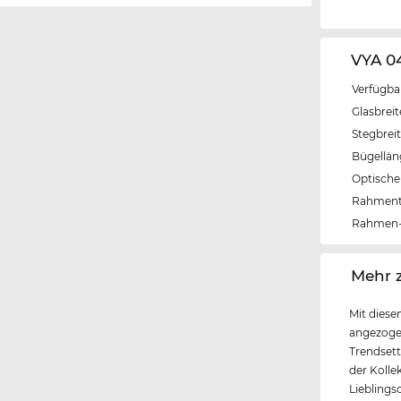
VYA 0
Verfügba
Glasbrei
Stegbrei
Bügellä
Optische 
Rahmen
Rahmen-
‌Mehr 
Mit diese
angezoge
Trendsett
der Kolle
Lieblings