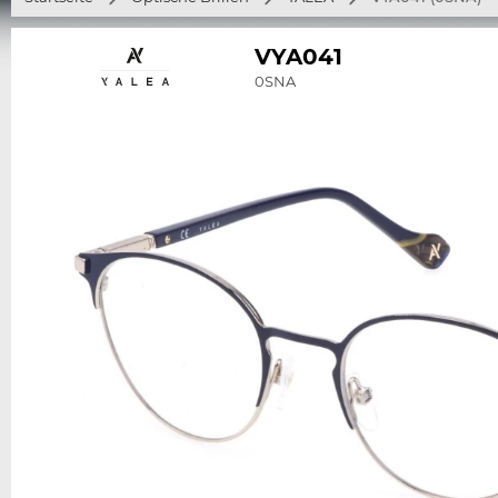
VYA041
0SNA