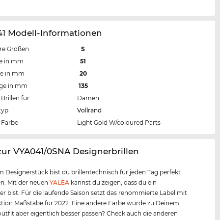
41 Modell-Informationen
re Größen
S
te in mm
51
te in mm
20
nge in mm
135
Brillen für
Damen
typ
Vollrand
Farbe
Light Gold W/coloured Parts
zur VYA041/0SNA Designerbrillen
m Designerstück bist du brillentechnisch für jeden Tag perfekt
n. Mit der neuen
YALEA
kannst du zeigen, dass du ein
er bist. Für die laufende Saison setzt das renommierte Label mit
ktion Maßstäbe für 2022. Eine andere Farbe würde zu Deinem
outfit aber eigentlich besser passen? Check auch die anderen