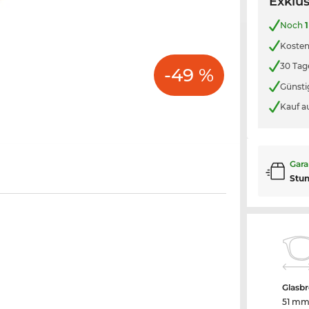
Exklus
Noch
1
Kosten
30 Tag
-49 %
Günsti
Kauf a
Gara
Stu
Glasbr
51 m