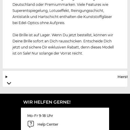
Deutschland oder Premiummarken. Viele Features wie
Superentspiegelung, Lotuseffekt, Reinigungsschicht,
Antistatik und Hartschicht enthalten die Kunststoffgläser
bei Edel-Optics ohne Aufpreis.
Die Brille ist auf Lager. Wenn Du jetzt bestellst, können wir
Deine Brille sofort an Dich rausschicken. Entscheide Dich
jetzt und sichere Dir exklusiven Rabatt, denn dieses Modell
ist on Sale! Nur solange der Vorrat reicht.
Herste
WIR HELFEN GERNE!
Mo-Fr 9-18 Uhr
Help Center