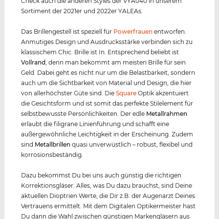
Check auch die anderen Styles der VYA040 in unserem
Sortiment der 2021er und 2022er YALEAs.
Das Brillengestell ist speziell für
Powerfrauen
entworfen.
Anmutiges Design und Ausdrucksstärke verbinden sich zu
klassischem Chic. Brille ist In. Entsprechend beliebt ist
Vollrand
, denn man bekommt am meisten Brille für sein
Geld. Dabei geht es nicht nur um die Belastbarkeit, sondern
auch um die Sichtbarkeit von Material und Design, die hier
von allerhöchster Güte sind. Die
Square
Optik akzentuiert
die Gesichtsform und ist somit das perfekte Stilelement für
selbstbewusste Persönlichkeiten. Der edle
Metall
rahmen
erlaubt die filigrane Linienführung und schafft eine
außergewöhnliche Leichtigkeit in der Erscheinung. Zudem
sind
Metall
brillen
quasi unverwüstlich – robust, flexibel und
korrosionsbeständig.
Dazu bekommst Du bei uns auch günstig die richtigen
Korrektionsgläser. Alles, was Du dazu brauchst, sind Deine
aktuellen Dioptrien Werte, die Dir z.B. der Augenarzt Deines
Vertrauens ermittelt. Mit dem Digitalen Optikermeister hast
Du dann die Wahl zwischen günstigen Markengläsern aus