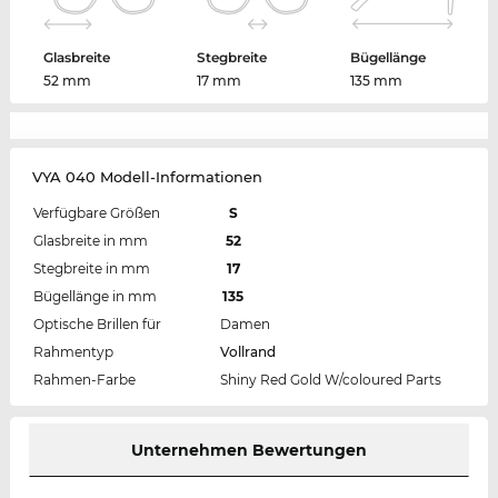
Glasbreite
Stegbreite
Bügellänge
52 mm
17 mm
135 mm
VYA 040 Modell-Informationen
Verfügbare Größen
S
Glasbreite in mm
52
Stegbreite in mm
17
Bügellänge in mm
135
Optische Brillen für
Damen
Rahmentyp
Vollrand
Rahmen-Farbe
Shiny Red Gold W/coloured Parts
Unternehmen Bewertungen