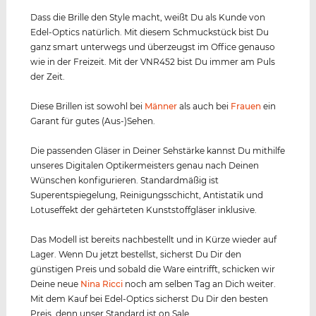
Dass die Brille den Style macht, weißt Du als Kunde von
Edel-Optics natürlich. Mit diesem Schmuckstück bist Du
ganz smart unterwegs und überzeugst im Office genauso
wie in der Freizeit. Mit der VNR452 bist Du immer am Puls
der Zeit.
Diese Brillen ist sowohl bei
Männer
als auch bei
Frauen
ein
Garant für gutes (Aus-)Sehen.
Die passenden Gläser in Deiner Sehstärke kannst Du mithilfe
unseres Digitalen Optikermeisters genau nach Deinen
Wünschen konfigurieren. Standardmäßig ist
Superentspiegelung, Reinigungsschicht, Antistatik und
Lotuseffekt der gehärteten Kunststoffgläser inklusive.
Das Modell ist bereits nachbestellt und in Kürze wieder auf
Lager. Wenn Du jetzt bestellst, sicherst Du Dir den
günstigen Preis und sobald die Ware eintrifft, schicken wir
Deine neue
Nina Ricci
noch am selben Tag an Dich weiter.
Mit dem Kauf bei Edel-Optics sicherst Du Dir den besten
Preis, denn unser Standard ist on Sale.