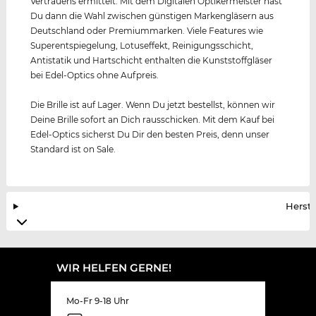
Vertrauens ermittelt. Mit dem Digitalen Optikermeister hast
Du dann die Wahl zwischen günstigen Markengläsern aus
Deutschland oder Premiummarken. Viele Features wie
Superentspiegelung, Lotuseffekt, Reinigungsschicht,
Antistatik und Hartschicht enthalten die Kunststoffgläser
bei Edel-Optics ohne Aufpreis.
Die Brille ist auf Lager. Wenn Du jetzt bestellst, können wir
Deine Brille sofort an Dich rausschicken. Mit dem Kauf bei
Edel-Optics sicherst Du Dir den besten Preis, denn unser
Standard ist on Sale.
Herste
WIR HELFEN GERNE!
Mo-Fr 9-18 Uhr