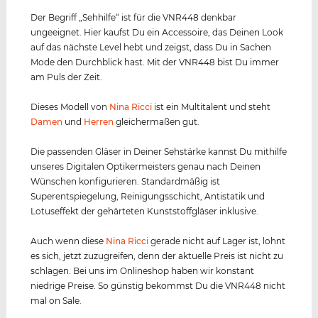
Der Begriff „Sehhilfe“ ist für die VNR448 denkbar
ungeeignet. Hier kaufst Du ein Accessoire, das Deinen Look
auf das nächste Level hebt und zeigst, dass Du in Sachen
Mode den Durchblick hast. Mit der VNR448 bist Du immer
am Puls der Zeit.
Dieses Modell von
Nina Ricci
ist ein Multitalent und steht
Damen
und
Herren
gleichermaßen gut.
Die passenden Gläser in Deiner Sehstärke kannst Du mithilfe
unseres Digitalen Optikermeisters genau nach Deinen
Wünschen konfigurieren. Standardmäßig ist
Superentspiegelung, Reinigungsschicht, Antistatik und
Lotuseffekt der gehärteten Kunststoffgläser inklusive.
Auch wenn diese
Nina Ricci
gerade nicht auf Lager ist, lohnt
es sich, jetzt zuzugreifen, denn der aktuelle Preis ist nicht zu
schlagen. Bei uns im Onlineshop haben wir konstant
niedrige Preise. So günstig bekommst Du die VNR448 nicht
mal on Sale.