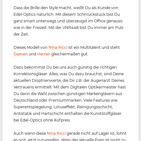
Dass die Brille den Style macht, weißt Du als Kunde von
Edel-Optics natürlich. Mit diesem Schmuckstück bist Du
ganz smart unterwegs und überzeugst im Office genauso
wie in der Freizeit. Mit der VNR448 bist Du immer am Puls
der Zeit.
Dieses Modell von
Nina Ricci
ist ein Multitalent und steht
Damen
und
Herren
gleichermaßen gut.
Dazu bekommst Du bei uns auch günstig die richtigen
Korrektionsgläser. Alles, was Du dazu brauchst, sind Deine
aktuellen Dioptrienwerte, die Dir z.B. der Augenarzt Deines
Vertrauens ermittelt. Mit dem Digitalen Optikermeister hast
Du dann die Wahl zwischen günstigen Markengläsern aus
Deutschland oder Premiummarken. Viele Features wie
Superentspiegelung, Lotuseffekt, Reinigungsschicht,
Antistatik und Hartschicht enthalten die Kunststoffgläser
bei Edel-Optics ohne Aufpreis.
Auch wenn diese
Nina Ricci
gerade nicht auf Lager ist, lohnt
es sich, jetzt zuzugreifen, denn der aktuelle Preis ist nicht zu