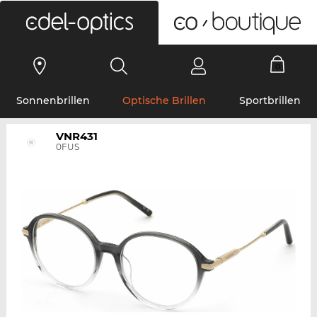
0
Sonnenbrillen
Optische Brillen
Sportbrillen
VNR431
0FUS