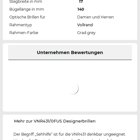
Stegbreite in mm
17
Bügellänge in mm
140
Optische Brillen für
Damen und Herren
Rahmentyp
Vollrand
Rahmen-Farbe
Grad.grey
Unternehmen Bewertungen
‌Mehr zur VNR431/0FUS Designerbrillen
Der Begriff „Sehhilfe“ ist für die VNR431 denkbar ungeeignet.