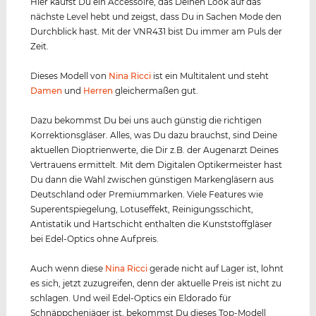
Hier kaufst Du ein Accessoire, das Deinen Look auf das
nächste Level hebt und zeigst, dass Du in Sachen Mode den
Durchblick hast. Mit der VNR431 bist Du immer am Puls der
Zeit.
Dieses Modell von
Nina Ricci
ist ein Multitalent und steht
Damen
und
Herren
gleichermaßen gut.
Dazu bekommst Du bei uns auch günstig die richtigen
Korrektionsgläser. Alles, was Du dazu brauchst, sind Deine
aktuellen Dioptrienwerte, die Dir z.B. der Augenarzt Deines
Vertrauens ermittelt. Mit dem Digitalen Optikermeister hast
Du dann die Wahl zwischen günstigen Markengläsern aus
Deutschland oder Premiummarken. Viele Features wie
Superentspiegelung, Lotuseffekt, Reinigungsschicht,
Antistatik und Hartschicht enthalten die Kunststoffgläser
bei Edel-Optics ohne Aufpreis.
Auch wenn diese
Nina Ricci
gerade nicht auf Lager ist, lohnt
es sich, jetzt zuzugreifen, denn der aktuelle Preis ist nicht zu
schlagen. Und weil Edel-Optics ein Eldorado für
Schnäppchenjäger ist, bekommst Du dieses Top-Modell