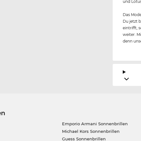
und Lotus
Das Model
Du jetzt 
eintrifft
weiter. M
denn unse
en
Emporio Armani Sonnenbrillen
Michael Kors Sonnenbrillen
Guess Sonnenbrillen