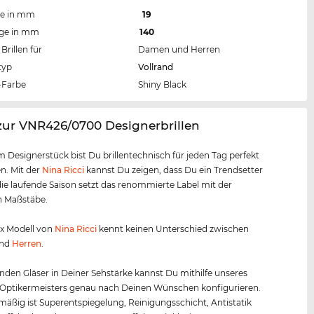
te in mm
19
nge in mm
140
Brillen für
Damen und Herren
typ
Vollrand
Farbe
Shiny Black
zur VNR426/0700 Designerbrillen
m Designerstück bist Du brillentechnisch für jeden Tag perfekt
n. Mit der
Nina Ricci
kannst Du zeigen, dass Du ein Trendsetter
 die laufende Saison setzt das renommierte Label mit der
n Maßstäbe.
ex Modell von
Nina Ricci
kennt keinen Unterschied zwischen
nd
Herren
.
nden Gläser in Deiner Sehstärke kannst Du mithilfe unseres
 Optikermeisters genau nach Deinen Wünschen konfigurieren.
äßig ist Superentspiegelung, Reinigungsschicht, Antistatik