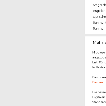
Stegbrei
Bügellä
Optische 
Rahmen
Rahmen-
‌Mehr 
Mit diese
angezoge
bist. Für
Kollektio
Das unis
Damen
u
Die passe
Digitalen
Standardm