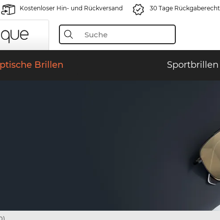
Kostenloser Hin- und Rückversand
30 Tage Rückgaberecht
ptische Brillen
Sportbrillen
0)