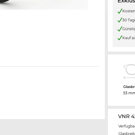
Exklus
Kosten
30 Tag
Günsti
Kauf a
Glasbr
53 m
VNR 4
Verfügba
Glasbrei