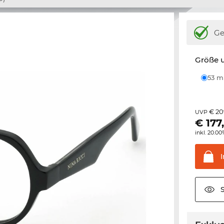
Ge
Größe u
53 
€ 20
UVP
€
177
inkl. 20.0