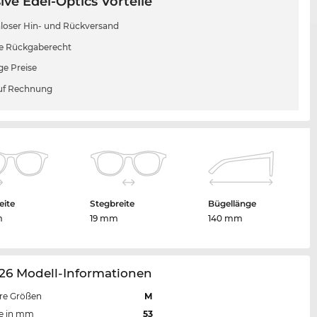
ive Edel-Optics Vorteile
loser Hin- und Rückversand
e Rückgaberecht
ge Preise
uf Rechnung
eite
Stegbreite
Bügellänge
m
19 mm
140 mm
26 Modell-Informationen
re Größen
M
te in mm
53