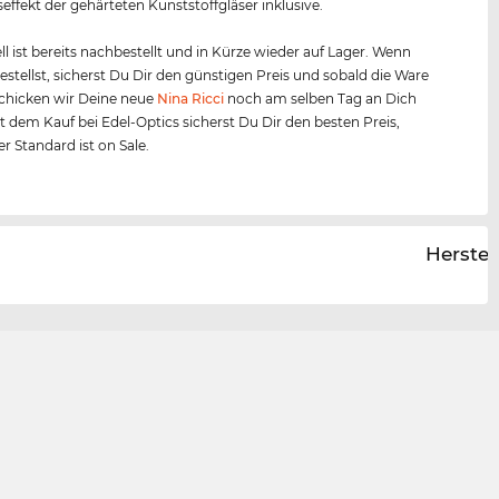
effekt der gehärteten Kunststoffgläser inklusive.
l ist bereits nachbestellt und in Kürze wieder auf Lager. Wenn
bestellst, sicherst Du Dir den günstigen Preis und sobald die Ware
, schicken wir Deine neue
Nina Ricci
noch am selben Tag an Dich
it dem Kauf bei Edel-Optics sicherst Du Dir den besten Preis,
r Standard ist on Sale.
Herstel