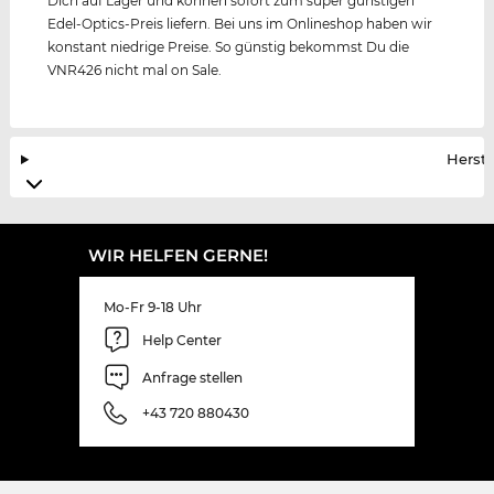
Dich auf Lager und können sofort zum super günstigen
Edel-Optics-Preis liefern. Bei uns im Onlineshop haben wir
konstant niedrige Preise. So günstig bekommst Du die
VNR426 nicht mal on Sale.
Herste
WIR HELFEN GERNE!
Mo-Fr 9-18 Uhr
Help Center
Anfrage stellen
+43 720 880430