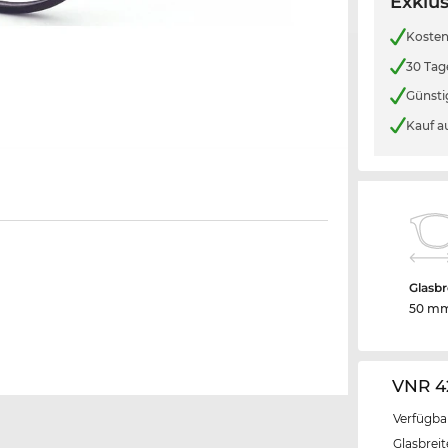
Exklus
Kosten
30 Tag
Günsti
Kauf a
Glasbr
50 m
VNR 4
Verfügba
Glasbrei