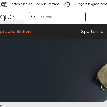
Kostenloser Hin- und Rückversand
30 Tage Rückgaberecht
ptische Brillen
Sportbrillen
7)