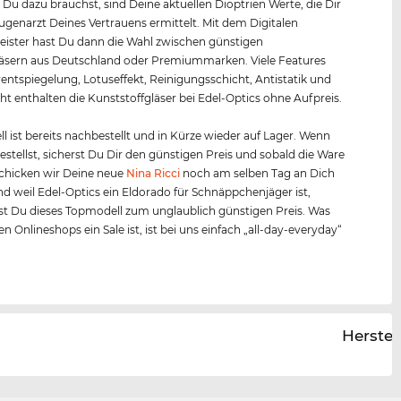
s Du dazu brauchst, sind Deine aktuellen Dioptrien Werte, die Dir
Augenarzt Deines Vertrauens ermittelt. Mit dem Digitalen
ister hast Du dann die Wahl zwischen günstigen
äsern aus Deutschland oder Premiummarken. Viele Features
entspiegelung, Lotuseffekt, Reinigungsschicht, Antistatik und
ht enthalten die Kunststoffgläser bei Edel-Optics ohne Aufpreis.
l ist bereits nachbestellt und in Kürze wieder auf Lager. Wenn
bestellst, sicherst Du Dir den günstigen Preis und sobald die Ware
, schicken wir Deine neue
Nina Ricci
noch am selben Tag an Dich
nd weil Edel-Optics ein Eldorado für Schnäppchenjäger ist,
 Du dieses Topmodell zum unglaublich günstigen Preis. Was
n Onlineshops ein Sale ist, ist bei uns einfach „all-day-everyday“
Herstel