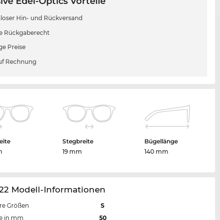
ive Edel-Optics Vorteile
loser Hin- und Rückversand
e Rückgaberecht
ge Preise
uf Rechnung
eite
Stegbreite
Bügellänge
m
19 mm
140 mm
22 Modell-Informationen
re Größen
S
te in mm
50