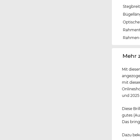
Stegbrei
Bügellä
Optische 
Rahmen
Rahmen-
‌Mehr 
Mit diese
angezogen
mit diese
Onlinesho
und 2025
Diese Bril
gutes (A
Das bring
Dazu beko