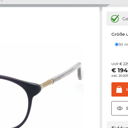
Ge
Größe u
50
€ 22
UVP
€
194
inkl. 20.0