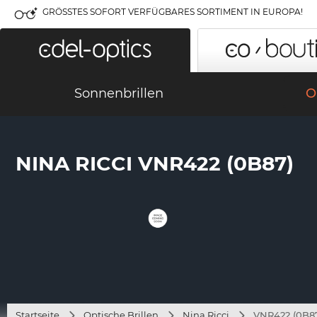
GRÖSSTES SOFORT VERFÜGBARES SORTIMENT IN EUROPA!
Sonnenbrillen
O
NINA RICCI VNR422 (0B87)
Startseite
Optische Brillen
Nina Ricci
VNR422 (0B8