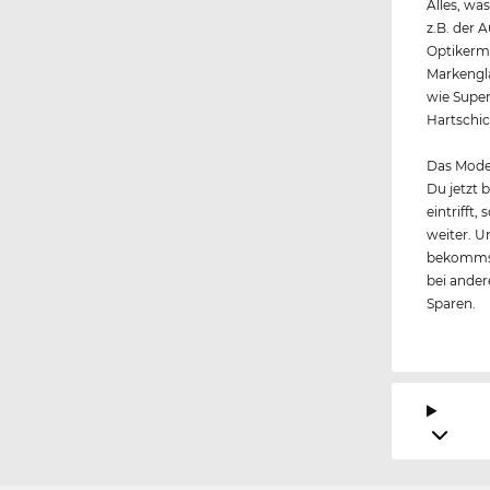
Alles, wa
z.B. der 
Optikerme
Markengl
wie Super
Hartschic
Das Model
Du jetzt 
eintrifft
weiter. U
bekommst
bei andere
Sparen.