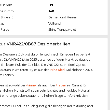
te in mm
19
nge in mm
140
Brillen für
Damen und Herren
typ
Vollrand
Farbe
Shiny Transp.violet
zur VNR422/0B87 Designerbrillen
m Designerstück bist du brillentechnisch für jeden Tag perfekt
. Die VNR422 ist in 2025 ganz neu auf dem Markt, so dass du
r Brille am Puls der Zeit bist. Die VNR422 ist im Edel-Optics
p auch in weiteren Styles aus den
Nina Ricci
Kollektionen 2024
 zu haben.
len ist sowohl bei
Männer
als auch bei
Frauen
ein Garant für
us-)Sehen.
Kunststof
f
ist ein sehr leichtes und flexibles Material.
t eine lange Lebensdauer und hohen Tragekomfort mit sich.
mmst Du bei uns auch günstig die richtigen Korrektionsgläser.