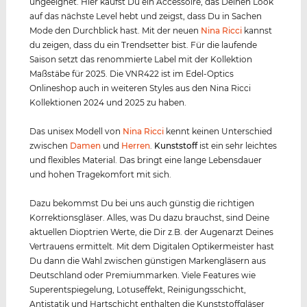
ungeeignet. Hier kaufst Du ein Accessoire, das Deinen Look
auf das nächste Level hebt und zeigst, dass Du in Sachen
Mode den Durchblick hast. Mit der neuen
Nina Ricci
kannst
du zeigen, dass du ein Trendsetter bist. Für die laufende
Saison setzt das renommierte Label mit der Kollektion
Maßstäbe für 2025. Die VNR422 ist im Edel-Optics
Onlineshop auch in weiteren Styles aus den Nina Ricci
Kollektionen 2024 und 2025 zu haben.
Das unisex Modell von
Nina Ricci
kennt keinen Unterschied
zwischen
Damen
und
Herren
.
Kunststof
f
ist ein sehr leichtes
und flexibles Material. Das bringt eine lange Lebensdauer
und hohen Tragekomfort mit sich.
Dazu bekommst Du bei uns auch günstig die richtigen
Korrektionsgläser. Alles, was Du dazu brauchst, sind Deine
aktuellen Dioptrien Werte, die Dir z.B. der Augenarzt Deines
Vertrauens ermittelt. Mit dem Digitalen Optikermeister hast
Du dann die Wahl zwischen günstigen Markengläsern aus
Deutschland oder Premiummarken. Viele Features wie
Superentspiegelung, Lotuseffekt, Reinigungsschicht,
Antistatik und Hartschicht enthalten die Kunststoffgläser