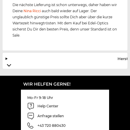
Die nächste Lieferung ist schon unterwegs, daher haben wir
Deine
Nina Ricci
auch bald wieder auf Lager. Der
unglaublich günstige Preis sollte Dich aber über die kurze
Wartezeit hinwegtrösten. Mit dem Kauf bei Edel-Optics
sicherst Du Dir den besten Preis, denn unser Standard ist on
Sale.
Herste
WIR HELFEN GERNE!
Mo-Fr 9-18 Uhr
Help Center
Anfrage stellen
+43 720 880430