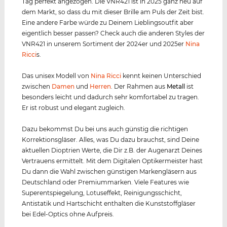
Tag perfekt angezogen. Die VNR421 ist in 2025 ganz neu auf
dem Markt, so dass du mit dieser Brille am Puls der Zeit bist.
Eine andere Farbe würde zu Deinem Lieblingsoutfit aber
eigentlich besser passen? Check auch die anderen Styles der
VNR421 in unserem Sortiment der 2024er und 2025er
Nina
Ricci
s.
Das unisex Modell von
Nina Ricci
kennt keinen Unterschied
zwischen
Damen
und
Herren
. Der Rahmen aus
Metall
ist
besonders leicht und dadurch sehr komfortabel zu tragen.
Er ist robust und elegant zugleich.
Dazu bekommst Du bei uns auch günstig die richtigen
Korrektionsgläser. Alles, was Du dazu brauchst, sind Deine
aktuellen Dioptrien Werte, die Dir z.B. der Augenarzt Deines
Vertrauens ermittelt. Mit dem Digitalen Optikermeister hast
Du dann die Wahl zwischen günstigen Markengläsern aus
Deutschland oder Premiummarken. Viele Features wie
Superentspiegelung, Lotuseffekt, Reinigungsschicht,
Antistatik und Hartschicht enthalten die Kunststoffgläser
bei Edel-Optics ohne Aufpreis.