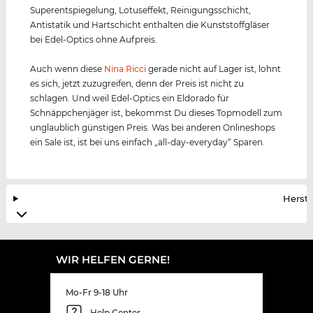
Superentspiegelung, Lotuseffekt, Reinigungsschicht,
Antistatik und Hartschicht enthalten die Kunststoffgläser
bei Edel-Optics ohne Aufpreis.
Auch wenn diese
Nina Ricci
gerade nicht auf Lager ist, lohnt
es sich, jetzt zuzugreifen, denn der Preis ist nicht zu
schlagen. Und weil Edel-Optics ein Eldorado für
Schnäppchenjäger ist, bekommst Du dieses Topmodell zum
unglaublich günstigen Preis. Was bei anderen Onlineshops
ein Sale ist, ist bei uns einfach „all-day-everyday“ Sparen.
Herste
WIR HELFEN GERNE!
Mo-Fr 9-18 Uhr
Help Center