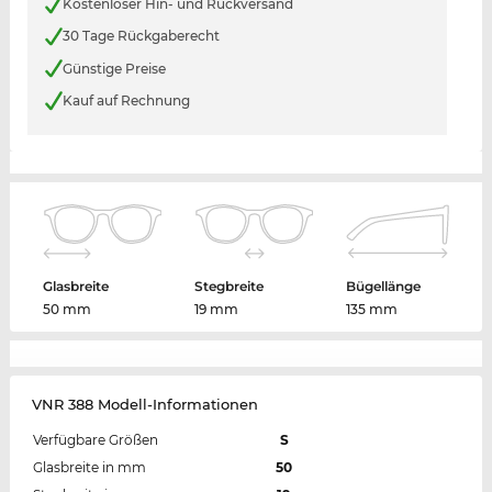
Kostenloser Hin- und Rückversand
30 Tage Rückgaberecht
Günstige Preise
Kauf auf Rechnung
Glasbreite
Stegbreite
Bügellänge
50 mm
19 mm
135 mm
VNR 388 Modell-Informationen
Verfügbare Größen
S
Glasbreite in mm
50