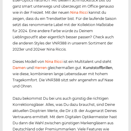
Edel-Optics natürlich. Mit diesem Schmuckstück bist du
ganz smart unterwegs und überzeugst im Office genauso
wie in der Freizeit. Mit der neuen
Nina Ricci
kannst du
zeigen, dass du ein Trendsetter bist. Für die laufende Saison
setzt das renommierte Label mit der Kollektion Maßstäbe
für 2024. Eine andere Farbe würde zu Deinem
Lieblingsoutfit aber eigentlich besser passen? Check auch
die anderen Styles der VNR388 in unserem Sortiment der
2023er und 2024er Nina Riccis.
Dieses Modell von
Nina Ricci
ist ein Multitalent und steht
Damen
und
Herren
gleichermaßen gut.
Kunststof
f
brillen
,
wie diese, kombinieren lange Lebensdauer mit hohem
Tragekomfort. Die VNR388 sitzt sehr angenehm auf Nase
und Ohren.
Dazu bekommst Du bei uns auch günstig die richtigen
Korrektionsgläser. Alles, was Du dazu brauchst, sind Deine
aktuellen Dioptrien Werte, die Dir z.B. der Augenarzt Deines
Vertrauens ermittelt. Mit dem Digitalen Optikermeister hast
Du dann die Wahl zwischen günstigen Markengläsern aus
Deutschland oder Premiummarken. Viele Features wie