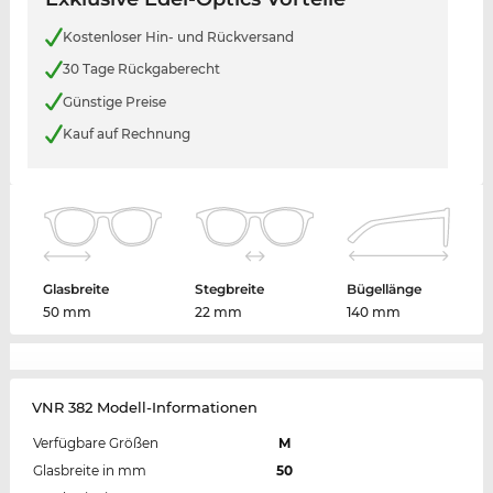
Kostenloser Hin- und Rückversand
30 Tage Rückgaberecht
Günstige Preise
Kauf auf Rechnung
Glasbreite
Stegbreite
Bügellänge
50 mm
22 mm
140 mm
VNR 382 Modell-Informationen
Verfügbare Größen
M
Glasbreite in mm
50