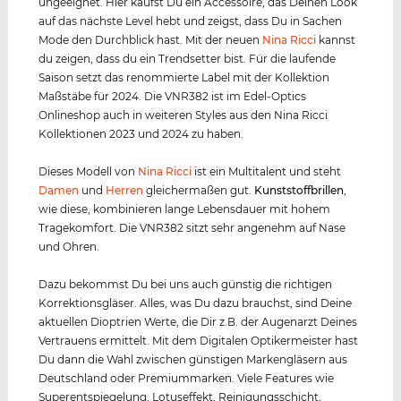
ungeeignet. Hier kaufst Du ein Accessoire, das Deinen Look
auf das nächste Level hebt und zeigst, dass Du in Sachen
Mode den Durchblick hast. Mit der neuen
Nina Ricci
kannst
du zeigen, dass du ein Trendsetter bist. Für die laufende
Saison setzt das renommierte Label mit der Kollektion
Maßstäbe für 2024. Die VNR382 ist im Edel-Optics
Onlineshop auch in weiteren Styles aus den Nina Ricci
Kollektionen 2023 und 2024 zu haben.
Dieses Modell von
Nina Ricci
ist ein Multitalent und steht
Damen
und
Herren
gleichermaßen gut.
Kunststof
f
brillen
,
wie diese, kombinieren lange Lebensdauer mit hohem
Tragekomfort. Die VNR382 sitzt sehr angenehm auf Nase
und Ohren.
Dazu bekommst Du bei uns auch günstig die richtigen
Korrektionsgläser. Alles, was Du dazu brauchst, sind Deine
aktuellen Dioptrien Werte, die Dir z.B. der Augenarzt Deines
Vertrauens ermittelt. Mit dem Digitalen Optikermeister hast
Du dann die Wahl zwischen günstigen Markengläsern aus
Deutschland oder Premiummarken. Viele Features wie
Superentspiegelung, Lotuseffekt, Reinigungsschicht,