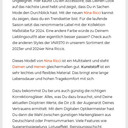
ungeeignet. Hier kaufst Du ein Accessoire, das Deinen Look
auf das nächste Level hebt und zeigst, dass Du in Sachen
Mode den Durchblick hast. Mit der neuen
Nina Ricci
kannst
du zeigen, dass du ein Trendsetter bist. Für die laufende
Saison setzt das renommierte Label mit der Kollektion
Maßstäbe für 2024. Eine andere Farbe würde zu Deinem
Lieblingsoutfit aber eigentlich besser passen? Check auch
die anderen Styles der VNR370 in unserem Sortiment der
2023er und 2024er Nina Riccis.
Dieses Modell von
Nina Ricci
ist ein Multitalent und steht
Damen
und
Herren
gleichermaßen gut.
Kunststof
f
ist ein
sehr leichtes und flexibles Material. Das bringt eine lange
Lebensdauer und hohen Tragekomfort mit sich.
Dazu bekommst Du bei uns auch günstig die richtigen
Korrektionsgläser. Alles, was Du dazu brauchst, sind Deine
aktuellen Dioptrien Werte, die Dir z.B. der Augenarzt Deines
Vertrauens ermittelt. Mit dem Digitalen Optikermeister hast
Du dann die Wahl zwischen günstigen Markengläsern aus
Deutschland oder Premiummarken. Viele Features wie
Superentspiegelung, Lotuseffekt, Reinigungsschicht,