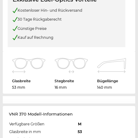
Kostenloser Hin- und Rückversand
30 Tage Rückgaberecht
Günstige Preise
Kauf auf Rechnung
Glasbreite
Stegbreite
Bügellänge
53 mm
16 mm
140 mm
VNR 370 Modell-Informationen
Verfügbare Größen
M
Glasbreite in mm
53