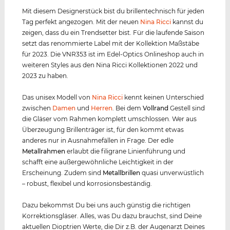
Mit diesem Designerstück bist du brillentechnisch für jeden
Tag perfekt angezogen. Mit der neuen
Nina Ricci
kannst du
zeigen, dass du ein Trendsetter bist. Für die laufende Saison
setzt das renommierte Label mit der Kollektion Maßstäbe
für 2023. Die VNR353 ist im Edel-Optics Onlineshop auch in
weiteren Styles aus den Nina Ricci Kollektionen 2022 und
2023 zu haben.
Das unisex Modell von
Nina Ricci
kennt keinen Unterschied
zwischen
Damen
und
Herren
. Bei dem
Vollrand
Gestell sind
die Gläser vom Rahmen komplett umschlossen. Wer aus
Überzeugung Brillenträger ist, für den kommt etwas
anderes nur in Ausnahmefällen in Frage. Der edle
Metall
rahmen
erlaubt die filigrane Linienführung und
schafft eine außergewöhnliche Leichtigkeit in der
Erscheinung. Zudem sind
Metall
brillen
quasi unverwüstlich
– robust, flexibel und korrosionsbeständig.
Dazu bekommst Du bei uns auch günstig die richtigen
Korrektionsgläser. Alles, was Du dazu brauchst, sind Deine
aktuellen Dioptrien Werte, die Dir z.B. der Augenarzt Deines