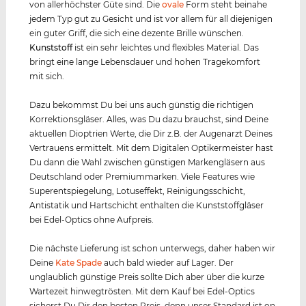
von allerhöchster Güte sind. Die
ovale
Form steht beinahe
jedem Typ gut zu Gesicht und ist vor allem für all diejenigen
ein guter Griff, die sich eine dezente Brille wünschen.
Kunststof
f
ist ein sehr leichtes und flexibles Material. Das
bringt eine lange Lebensdauer und hohen Tragekomfort
mit sich.
Dazu bekommst Du bei uns auch günstig die richtigen
Korrektionsgläser. Alles, was Du dazu brauchst, sind Deine
aktuellen Dioptrien Werte, die Dir z.B. der Augenarzt Deines
Vertrauens ermittelt. Mit dem Digitalen Optikermeister hast
Du dann die Wahl zwischen günstigen Markengläsern aus
Deutschland oder Premiummarken. Viele Features wie
Superentspiegelung, Lotuseffekt, Reinigungsschicht,
Antistatik und Hartschicht enthalten die Kunststoffgläser
bei Edel-Optics ohne Aufpreis.
Die nächste Lieferung ist schon unterwegs, daher haben wir
Deine
Kate Spade
auch bald wieder auf Lager. Der
unglaublich günstige Preis sollte Dich aber über die kurze
Wartezeit hinwegtrösten. Mit dem Kauf bei Edel-Optics
sicherst Du Dir den besten Preis, denn unser Standard ist on