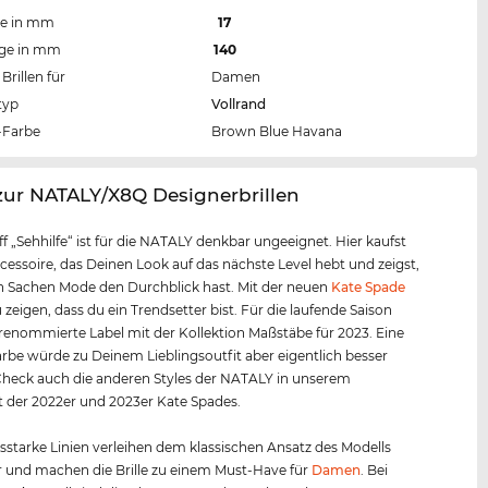
te in mm
17
nge in mm
140
Brillen für
Damen
typ
Vollrand
Farbe
Brown Blue Havana
zur NATALY/X8Q Designerbrillen
ff „Sehhilfe“ ist für die NATALY denkbar ungeeignet. Hier kaufst
cessoire, das Deinen Look auf das nächste Level hebt und zeigst,
n Sachen Mode den Durchblick hast. Mit der neuen
Kate Spade
 zeigen, dass du ein Trendsetter bist. Für die laufende Saison
 renommierte Label mit der Kollektion Maßstäbe für 2023. Eine
rbe würde zu Deinem Lieblingsoutfit aber eigentlich besser
heck auch die anderen Styles der NATALY in unserem
 der 2022er und 2023er Kate Spades.
starke Linien verleihen dem klassischen Ansatz des Modells
 und machen die Brille zu einem Must-Have für
Damen
. Bei