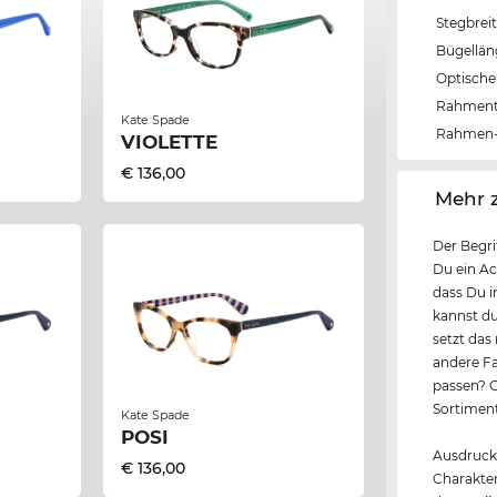
Stegbrei
Bügellä
Optische 
Rahmen
Kate Spade
Rahmen-
VIOLETTE
€ 136,00
‌Mehr 
Der Begri
Du ein Ac
dass Du i
kannst du
setzt das
andere Fa
passen? C
Sortiment
Kate Spade
POSI
Ausdrucks
€ 136,00
Charakter