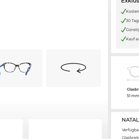
Exklus
Kosten
30 Tag
Günsti
Kauf a
Glasbr
51 m
NATAL
Verfügba
Glasbrei