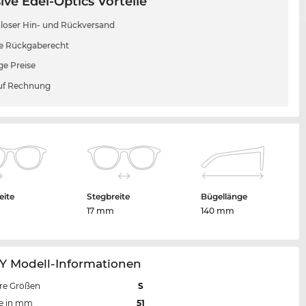
ive Edel-Optics Vorteile
loser Hin- und Rückversand
e Rückgaberecht
ge Preise
uf Rechnung
eite
Stegbreite
Bügellänge
m
17 mm
140 mm
Y Modell-Informationen
re Größen
S
te in mm
51