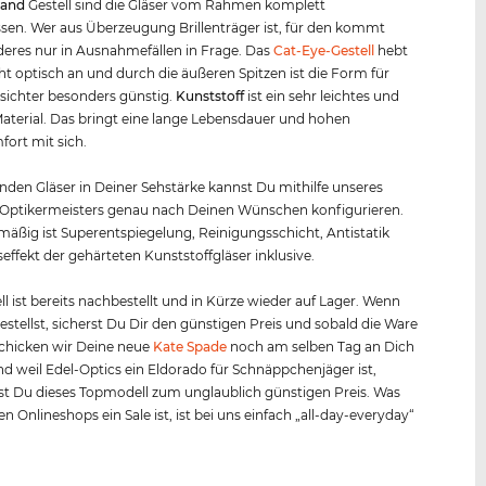
rand
Gestell sind die Gläser vom Rahmen komplett
en. Wer aus Überzeugung Brillenträger ist, für den kommt
eres nur in Ausnahmefällen in Frage. Das
Cat-Eye-Gestell
hebt
ht optisch an und durch die äußeren Spitzen ist die Form für
sichter besonders günstig.
Kunststof
f
ist ein sehr leichtes und
 Material. Das bringt eine lange Lebensdauer und hohen
ort mit sich.
nden Gläser in Deiner Sehstärke kannst Du mithilfe unseres
 Optikermeisters genau nach Deinen Wünschen konfigurieren.
äßig ist Superentspiegelung, Reinigungsschicht, Antistatik
effekt der gehärteten Kunststoffgläser inklusive.
l ist bereits nachbestellt und in Kürze wieder auf Lager. Wenn
bestellst, sicherst Du Dir den günstigen Preis und sobald die Ware
, schicken wir Deine neue
Kate Spade
noch am selben Tag an Dich
nd weil Edel-Optics ein Eldorado für Schnäppchenjäger ist,
 Du dieses Topmodell zum unglaublich günstigen Preis. Was
n Onlineshops ein Sale ist, ist bei uns einfach „all-day-everyday“