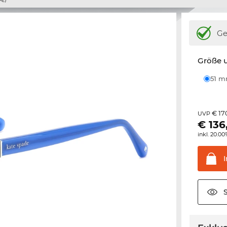
Ge
Größe u
51 
€ 17
UVP
€
136
inkl. 20.0