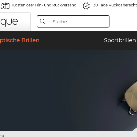
Kostenloser Hin- und Rückversand
30 Tage Rückgaberecht
ptische Brillen
Sportbrillen
Q)