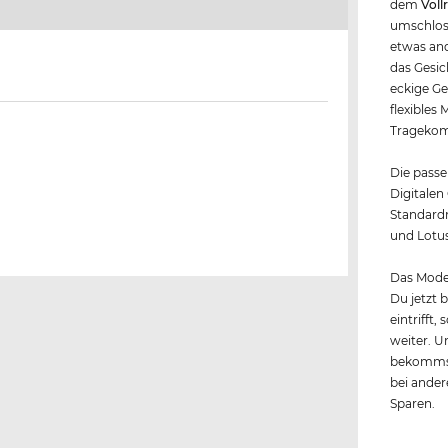
dem
Voll
umschloss
etwas and
das Gesic
eckige Ge
flexibles
Tragekomf
Die passe
Digitalen
Standardm
und Lotus
Das Model
Du jetzt 
eintrifft
weiter. U
bekommst
bei andere
Sparen.