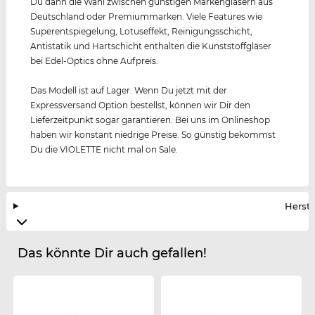
Du dann die Wahl zwischen günstigen Markengläsern aus
Deutschland oder Premiummarken. Viele Features wie
Superentspiegelung, Lotuseffekt, Reinigungsschicht,
Antistatik und Hartschicht enthalten die Kunststoffgläser
bei Edel-Optics ohne Aufpreis.
Das Modell ist auf Lager. Wenn Du jetzt mit der
Expressversand Option bestellst, können wir Dir den
Lieferzeitpunkt sogar garantieren. Bei uns im Onlineshop
haben wir konstant niedrige Preise. So günstig bekommst
Du die VIOLETTE nicht mal on Sale.
Herste
Das könnte Dir auch gefallen!