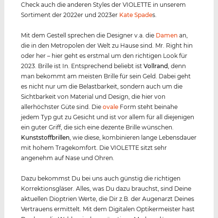
Check auch die anderen Styles der VIOLETTE in unserem
Sortiment der 2022er und 2023er
Kate Spade
s.
Mit dem Gestell sprechen die Designer v.a. die
Damen
an,
die in den Metropolen der Welt zu Hause sind. Mr. Right hin
oder her – hier geht es erstmal um den richtigen Look für
2023. Brille ist In. Entsprechend beliebt ist
Vollrand
, denn
man bekommt am meisten Brille für sein Geld. Dabei geht
es nicht nur um die Belastbarkeit, sondern auch um die
Sichtbarkeit von Material und Design, die hier von
allerhöchster Güte sind. Die
ovale
Form steht beinahe
jedem Typ gut zu Gesicht und ist vor allem für all diejenigen
ein guter Griff, die sich eine dezente Brille wünschen.
Kunststof
f
brillen
, wie diese, kombinieren lange Lebensdauer
mit hohem Tragekomfort. Die VIOLETTE sitzt sehr
angenehm auf Nase und Ohren.
Dazu bekommst Du bei uns auch günstig die richtigen
Korrektionsgläser. Alles, was Du dazu brauchst, sind Deine
aktuellen Dioptrien Werte, die Dir z.B. der Augenarzt Deines
Vertrauens ermittelt. Mit dem Digitalen Optikermeister hast