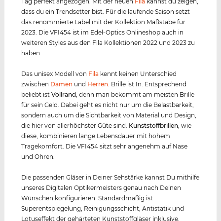
Tag perfekt angezogen. Mit der neuen
Fila
kannst du zeigen,
dass du ein Trendsetter bist. Für die laufende Saison setzt
das renommierte Label mit der Kollektion Maßstäbe für
2023. Die VFI454 ist im Edel-Optics Onlineshop auch in
weiteren Styles aus den Fila Kollektionen 2022 und 2023 zu
haben.
Das unisex Modell von
Fila
kennt keinen Unterschied
zwischen
Damen
und
Herren
. Brille ist In. Entsprechend
beliebt ist
Vollrand
, denn man bekommt am meisten Brille
für sein Geld. Dabei geht es nicht nur um die Belastbarkeit,
sondern auch um die Sichtbarkeit von Material und Design,
die hier von allerhöchster Güte sind.
Kunststof
f
brillen
, wie
diese, kombinieren lange Lebensdauer mit hohem
Tragekomfort. Die VFI454 sitzt sehr angenehm auf Nase
und Ohren.
Die passenden Gläser in Deiner Sehstärke kannst Du mithilfe
unseres Digitalen Optikermeisters genau nach Deinen
Wünschen konfigurieren. Standardmäßig ist
Superentspiegelung, Reinigungsschicht, Antistatik und
Lotuseffekt der gehärteten Kunststoffgläser inklusive.