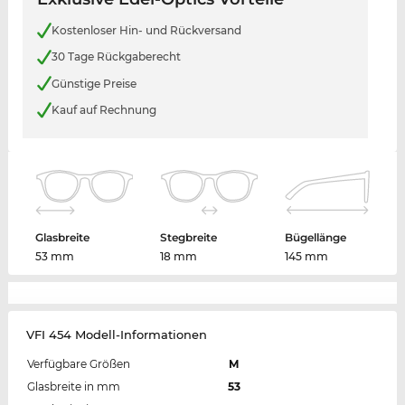
Kostenloser Hin- und Rückversand
30 Tage Rückgaberecht
Günstige Preise
Kauf auf Rechnung
Glasbreite
Stegbreite
Bügellänge
53 mm
18 mm
145 mm
VFI 454 Modell-Informationen
Verfügbare Größen
M
Glasbreite in mm
53