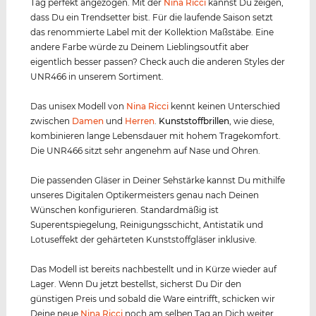
Tag perfekt angezogen. Mit der
Nina Ricci
kannst Du zeigen,
dass Du ein Trendsetter bist. Für die laufende Saison setzt
das renommierte Label mit der Kollektion Maßstäbe. Eine
andere Farbe würde zu Deinem Lieblingsoutfit aber
eigentlich besser passen? Check auch die anderen Styles der
UNR466 in unserem Sortiment.
Das unisex Modell von
Nina Ricci
kennt keinen Unterschied
zwischen
Damen
und
Herren
.
Kunststof
f
brillen
, wie diese,
kombinieren lange Lebensdauer mit hohem Tragekomfort.
Die UNR466 sitzt sehr angenehm auf Nase und Ohren.
Die passenden Gläser in Deiner Sehstärke kannst Du mithilfe
unseres Digitalen Optikermeisters genau nach Deinen
Wünschen konfigurieren. Standardmäßig ist
Superentspiegelung, Reinigungsschicht, Antistatik und
Lotuseffekt der gehärteten Kunststoffgläser inklusive.
Das Modell ist bereits nachbestellt und in Kürze wieder auf
Lager. Wenn Du jetzt bestellst, sicherst Du Dir den
günstigen Preis und sobald die Ware eintrifft, schicken wir
Deine neue
Nina Ricci
noch am selben Tag an Dich weiter.