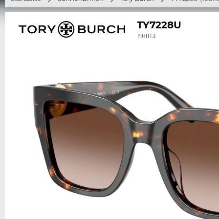
TY7228U
198113