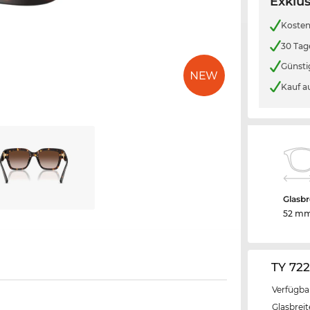
Exklus
Kosten
30 Tag
Günsti
Kauf a
Glasbr
52 m
TY 72
Verfügba
Glasbrei