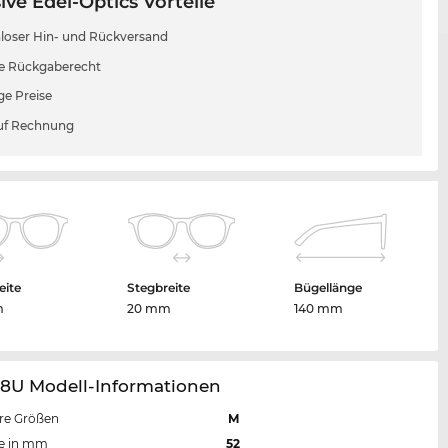
ive Edel-Optics Vorteile
loser Hin- und Rückversand
e Rückgaberecht
ge Preise
uf Rechnung
eite
Stegbreite
Bügellänge
m
20 mm
140 mm
28U Modell-Informationen
re Größen
M
te in mm
52