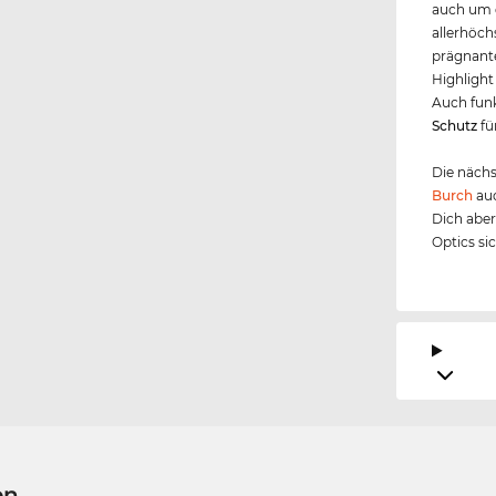
auch um d
allerhöch
prägnante
Highlight
Auch funk
Schutz
fü
Die nächs
Burch
auc
Dich aber
Optics si
en