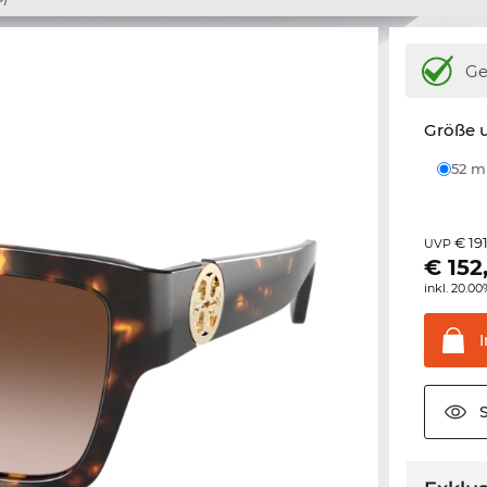
Ge
Größe u
52 
€ 19
UVP
€
152
inkl. 20.0