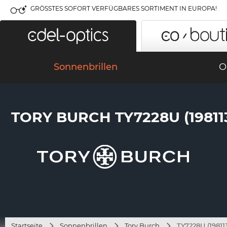
GRÖSSTES SOFORT VERFÜGBARES SORTIMENT IN EUROPA!
Sonnenbrillen
O
TORY BURCH TY7228U (19811
Startseite
Sonnenbrillen
Tory Burch
TY7228U (19811