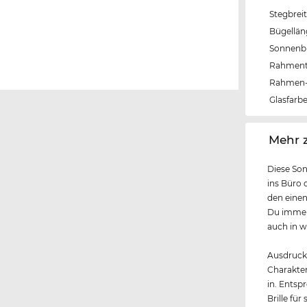
Stegbrei
Bügellä
Sonnenbri
Rahmen
Rahmen-
Glasfarb
‌Mehr 
Diese Son
ins Büro o
den einen
Du immer 
auch in w
Ausdrucks
Charakter
in. Entsp
Brille fü