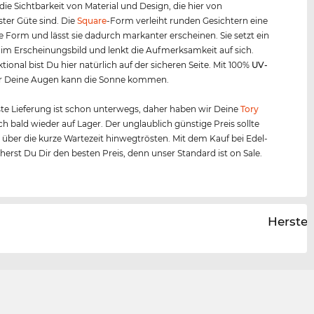
ie Sichtbarkeit von Material und Design, die hier von
ster Güte sind. Die
Square
-Form verleiht runden Gesichtern eine
 Form und lässt sie dadurch markanter erscheinen. Sie setzt ein
 im Erscheinungsbild und lenkt die Aufmerksamkeit auf sich.
tional bist Du hier natürlich auf der sicheren Seite. Mit 100%
UV-
r Deine Augen kann die Sonne kommen.
te Lieferung ist schon unterwegs, daher haben wir Deine
Tory
h bald wieder auf Lager. Der unglaublich günstige Preis sollte
 über die kurze Wartezeit hinwegtrösten. Mit dem Kauf bei Edel-
cherst Du Dir den besten Preis, denn unser Standard ist on Sale.
Herstel