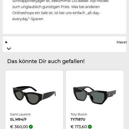
Schnäppchenjäger ist, bekommst Du dieses Top-Modell
zum unglaublich günstigen Preis. Was bei anderen
Onlineshops ein Sale ist, ist bei uns einfach „all-day-
everyday“-Sparen.
Herste
Das könnte Dir auch gefallen!
Saint Laurent
Tory Burch
SL M94/F
TY7187U
€ 360,00
€ 173,60