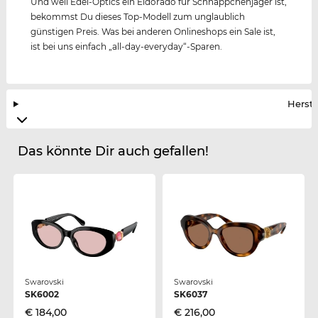
Und weil Edel-Optics ein Eldorado für Schnäppchenjäger ist,
bekommst Du dieses Top-Modell zum unglaublich
günstigen Preis. Was bei anderen Onlineshops ein Sale ist,
ist bei uns einfach „all-day-everyday“-Sparen.
Herste
Das könnte Dir auch gefallen!
Swarovski
Swarovski
SK6002
SK6037
€ 184,00
€ 216,00