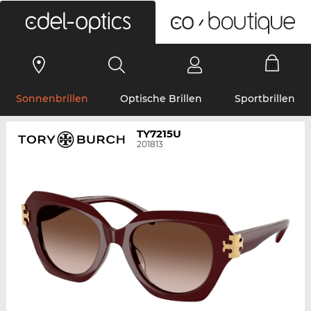
0
Sonnenbrillen
Optische Brillen
Sportbrillen
TY7215U
201813