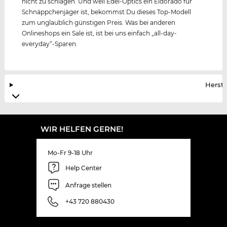
nicht zu schlagen. Und weil Edel-Optics ein Eldorado für
Schnäppchenjäger ist, bekommst Du dieses Top-Modell
zum unglaublich günstigen Preis. Was bei anderen
Onlineshops ein Sale ist, ist bei uns einfach „all-day-
everyday“-Sparen.
Herste
WIR HELFEN GERNE!
Mo-Fr 9-18 Uhr
Help Center
Anfrage stellen
+43 720 880430