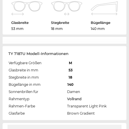
Glasbreite
Stegbreite
Bügellänge
53 mm
18 mm
140 mm
TY 7187U Modell-Informationen
Verfügbare Größen
M
Glasbreite in mm
53
Stegbreite in mm
18
Bügellänge in mm
140
Sonnenbrillen für
Damen
Rahmentyp
Vollrand
Rahmen-Farbe
Transparent Light Pink
Glasfarbe
Brown Gradient