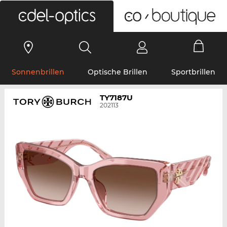
0
Sonnenbrillen
Optische Brillen
Sportbrillen
TY7187U
202113