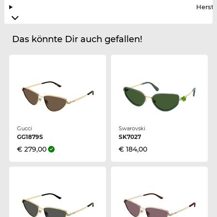
Herste
Das könnte Dir auch gefallen!
Gucci
Swarovski
GG1879S
SK7027
€ 279,00
€ 184,00