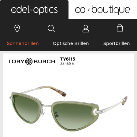
0
Sonnenbrillen
Optische Brillen
Sportbrillen
TY6115
33468E