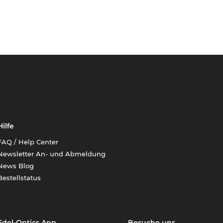
Hilfe
FAQ / Help Center
Newsletter An- und Abmeldung
News Blog
Bestellstatus
Edel-Optics App
Besuche uns