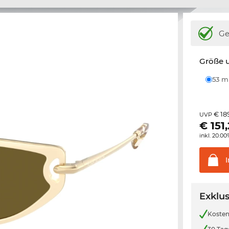
Ge
Größe u
53 
€ 18
UVP
€
151
inkl. 20.0
Exklus
Kosten