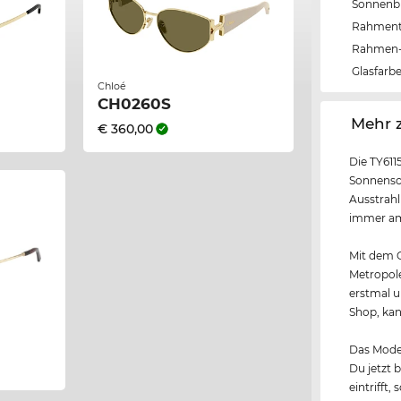
Sonnenbri
Rahmen
Rahmen-
Glasfarb
Chloé
CH0260S
‌Mehr 
€ 360,00
Die TY611
Sonnensch
Ausstrahl
immer am 
Mit dem G
Metropole
erstmal u
Shop, kan
Das Model
Du jetzt 
eintrifft