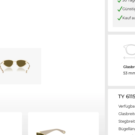
30 Tag
Günsti
Kauf a
Glasbr
53 m
TY 611
Verfügba
Glasbrei
Stegbrei
Bügellä