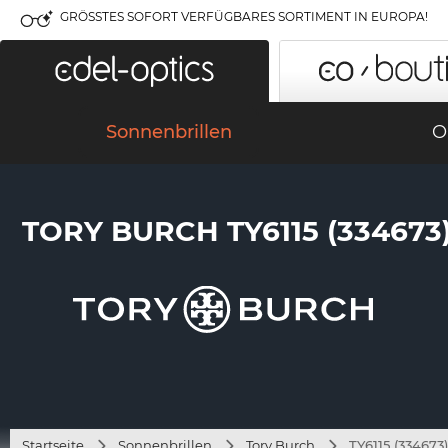
GRÖSSTES SOFORT VERFÜGBARES SORTIMENT IN EUROPA!
Sonnenbrillen
O
TORY BURCH TY6115 (334673
Startseite
Sonnenbrillen
Tory Burch
TY6115 (334673)