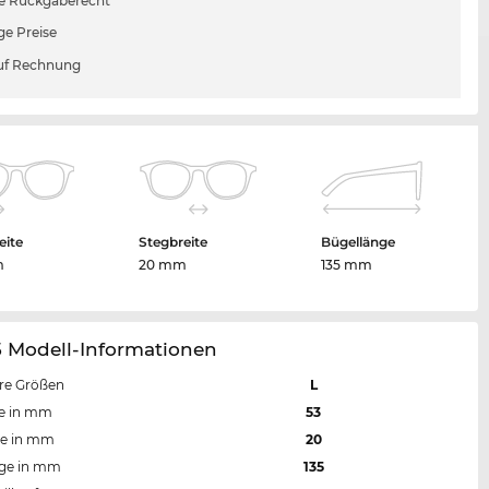
e Rückgaberecht
ge Preise
uf Rechnung
eite
Stegbreite
Bügellänge
m
20 mm
135 mm
5 Modell-Informationen
re Größen
L
te in mm
53
te in mm
20
nge in mm
135