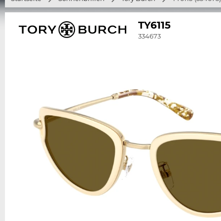
TY6115
334673