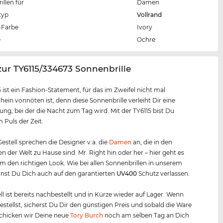
llen für
Damen
typ
Vollrand
Farbe
Ivory
e
Ochre
zur TY6115/334673 Sonnenbrille
5 ist ein Fashion-Statement, für das im Zweifel nicht mal
ein vonnöten ist, denn diese Sonnenbrille verleiht Dir eine
ung, bei der die Nacht zum Tag wird. Mit der TY6115 bist Du
Puls der Zeit.
estell sprechen die Designer v.a. die
Damen
an, die in den
n der Welt zu Hause sind. Mr. Right hin oder her – hier geht es
m den richtigen Look. Wie bei allen Sonnenbrillen in unserem
nst Du Dich auch auf den garantierten
UV400
Schutz verlassen.
l ist bereits nachbestellt und in Kürze wieder auf Lager. Wenn
bestellst, sicherst Du Dir den günstigen Preis und sobald die Ware
, schicken wir Deine neue
Tory Burch
noch am selben Tag an Dich