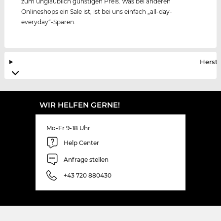
zum unglaublich günstigen Preis. Was bei anderen
Onlineshops ein Sale ist, ist bei uns einfach „all-day-
everyday“-Sparen.
Herste
WIR HELFEN GERNE!
Mo-Fr 9-18 Uhr
Help Center
Anfrage stellen
+43 720 880430