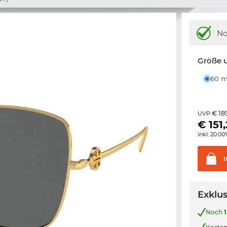
N
Größe u
60
€ 18
UVP
€
151
inkl. 20.0
Exklus
Noch
1