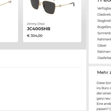
TY 61
Verfügba
Glasbrei
Stegbrei
Jimmy Choo
Bügellä
JC4005HB
Sonnenbri
€ 304,00
Rahmen
Gläser
Rahmen-
Glasfarb
‌Mehr 
Diese Son
ins Büro o
den einen
ganz neu 
Eine ande
passen? C