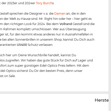
t der 2023er und 2024er
Tory Burch
s.
estell sprechen die Designer v.a. die
Damen
an, die in den
n der Welt zu Hause sind. Mr. Right hin oder her – hier geht es
m den richtigen Look für 2024. Bei dem
Vollrand
Gestell sind die
om Rahmen komplett umschlossen. Wer aus Überzeugung
äger ist, für den kommt etwas anderes nur in Ausnahmefällen in
e bei allen Sonnenbrillen in unserem Shop, kannst Du Dich auch
arantierten
UV400
Schutz verlassen.
ich hier um Deine Wunschbrille handelt, kannst Du
os zugreifen. Wir haben das gute Stück für Dich auf Lager und
fort zum super günstigen Edel-Optics Preis liefern. Mit dem
Edel-Optics sicherst Du Dir den besten Preis, denn unser
st on Sale.
Herstel