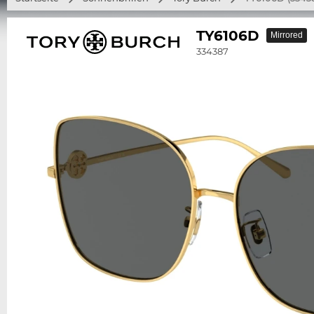
TY6106D
Mirrored
334387