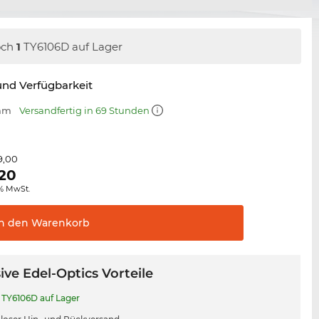
och
1
TY6106D auf Lager
nd Verfügbarkeit
 mm
Versandfertig in 69 Stunden
9,00
,20
0% MwSt.
In den
Warenkorb
ive Edel-Optics Vorteile
TY6106D auf Lager