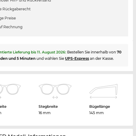
loser Hin- und Rückversand
e Rückgaberecht
ge Preise
uf Rechnung
ntierte Lieferung bis
11. August 2026
:
Bestellen Sie innerhalb von
70
nden und 5 Minuten
und wählen Sie
UPS-Express
an der Kasse.
eite
Stegbreite
Bügellänge
m
16 mm
145 mm