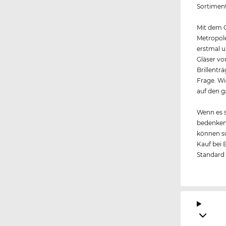
Sortimen
Mit dem G
Metropole
erstmal u
Gläser v
Brillentr
Frage. Wi
auf den g
Wenn es s
bedenkenl
können so
Kauf bei 
Standard i