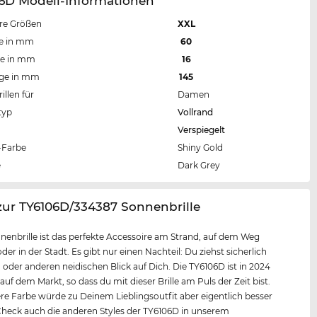
06D Modell-Informationen
re Größen
XXL
te in mm
60
te in mm
16
nge in mm
145
llen für
Damen
typ
Vollrand
Verspiegelt
Farbe
Shiny Gold
e
Dark Grey
zur TY6106D/334387 Sonnenbrille
nenbrille ist das perfekte Accessoire am Strand, auf dem Weg
der in der Stadt. Es gibt nur einen Nachteil: Du ziehst sicherlich
 oder anderen neidischen Blick auf Dich. Die TY6106D ist in 2024
auf dem Markt, so dass du mit dieser Brille am Puls der Zeit bist.
re Farbe würde zu Deinem Lieblingsoutfit aber eigentlich besser
heck auch die anderen Styles der TY6106D in unserem