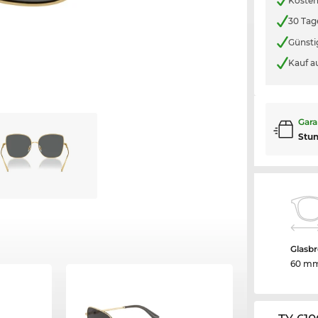
Kosten
30 Tag
Günsti
Kauf a
Gara
Stu
Glasbr
60 m