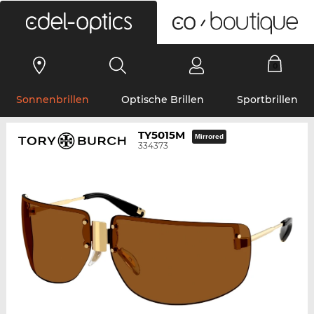
0
Sonnenbrillen
Optische Brillen
Sportbrillen
TY5015M
Mirrored
334373