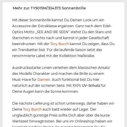
‌Mehr zur TY5015M/334373 Sonnenbrille
Mit dieser Sonnenbrille kannst Du Deinen Look um ein
Accessoire der Extraklasse ergänzen. Ganz nach dem Edel-
Optics Motto „SEE AND BE SEEN“ stehst Du den Stars und
Sternchen in nichts nach und kannst in jeder Gesellschaft
beeindrucken. Mit der
Tory Burch
kannst Du zeigen, dass Du
ein Trendsetter bist. Für die laufende Saison setzt das
renommierte Label mit der Kollektion Maßstäbe.
Ausdrucksstarke Linien verleihen dem klassischen Ansatz
des Modells Charakter und machen die Brille zu einem
Must-Have für
Damen
. Auch funktional bist Du hier
natürlich auf der sicheren Seite. Mit 100%
UV-Schutz
für
Deine Augen kann die Sonne kommen.
Die nächste Lieferung ist schon unterwegs, daher haben wir
Deine
Tory Burch
auch bald wieder auf Lager. Der
unglaublich günstige Preis sollte Dich aber über die kurze
Wartezeit hinwegtrösten. Bei uns im Onlineshop haben wir