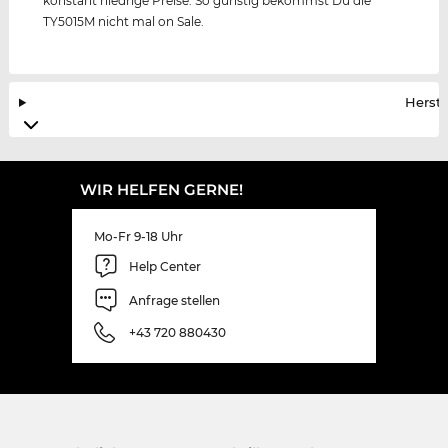
konstant niedrige Preise. So günstig bekommst Du die
TY5015M nicht mal on Sale.
Herste
WIR HELFEN GERNE!
Mo-Fr 9-18 Uhr
Help Center
Anfrage stellen
+43 720 880430