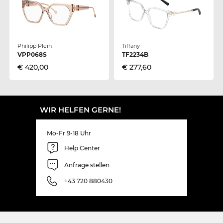
Philipp Plein
Tiffany
VPP068S
TF2234B
€ 420,00
€ 277,60
WIR HELFEN GERNE!
Mo-Fr 9-18 Uhr
Help Center
Anfrage stellen
+43 720 880430