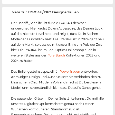
‌Mehr zur TY4014U/1967 Designerbrillen
Der Begriff „Sehhilfe“ ist für die TY4014U denkbar
ungeeignet. Hier kaufst Du ein Accessoire, das Deinen Look
auf das nächste Level hebt und zeigst, dass Du in Sachen
Mode den Durchblick hast. Die TY4014U ist in 2024 ganz neu
auf dem Markt, so dass du mit dieser Brille am Puls der Zeit
bist. Die TY4014U ist im Edel-Optics Onlineshop auch in
weiteren Styles aus den
Tory Burch
Kollektionen 2023 und
2024 zu haben.
Das Brillengestell ist speziell für
Powerfrauen
entworfen.
Anmutiges Design und Ausdrucksstärke verbinden sich zu
klassischem Chic. Mit dem
Vollrand
machst Du bei diesem
Modell unmissverständlich klar, dass Du auf’s Ganze gehst.
Die passenden Gläser in Deiner Sehstärke kannst Du mithilfe
unseres Digitalen Optikermeisters genau nach Deinen
Wünschen konfigurieren. Standardmäßig ist
Superentspiegelung, Reinigungsschicht, Antistatik und