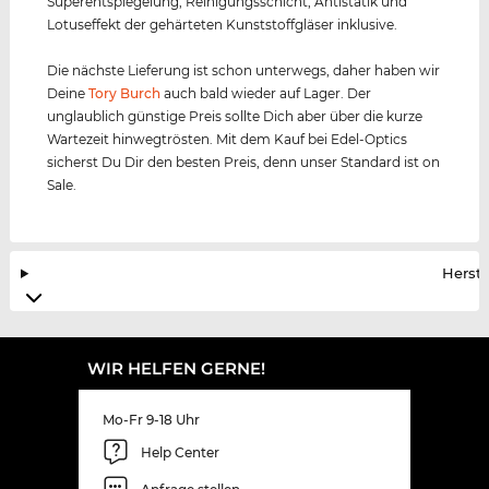
Superentspiegelung, Reinigungsschicht, Antistatik und
Lotuseffekt der gehärteten Kunststoffgläser inklusive.
Die nächste Lieferung ist schon unterwegs, daher haben wir
Deine
Tory Burch
auch bald wieder auf Lager. Der
unglaublich günstige Preis sollte Dich aber über die kurze
Wartezeit hinwegtrösten. Mit dem Kauf bei Edel-Optics
sicherst Du Dir den besten Preis, denn unser Standard ist on
Sale.
Herste
WIR HELFEN GERNE!
Mo-Fr 9-18 Uhr
Help Center