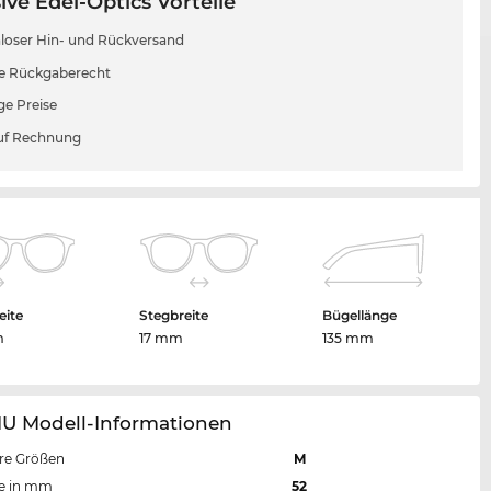
ive Edel-Optics Vorteile
loser Hin- und Rückversand
e Rückgaberecht
ge Preise
uf Rechnung
eite
Stegbreite
Bügellänge
m
17 mm
135 mm
1U Modell-Informationen
re Größen
M
te in mm
52