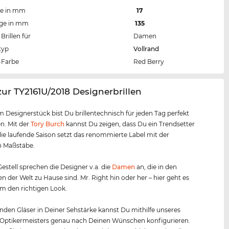
te in mm
17
nge in mm
135
Brillen für
Damen
typ
Vollrand
Farbe
Red Berry
zur TY2161U/2018 Designerbrillen
m Designerstück bist Du brillentechnisch für jeden Tag perfekt
n. Mit der
Tory Burch
kannst Du zeigen, dass Du ein Trendsetter
 die laufende Saison setzt das renommierte Label mit der
n Maßstäbe.
estell sprechen die Designer v.a. die
Damen
an, die in den
n der Welt zu Hause sind. Mr. Right hin oder her – hier geht es
m den richtigen Look.
nden Gläser in Deiner Sehstärke kannst Du mithilfe unseres
 Optikermeisters genau nach Deinen Wünschen konfigurieren.