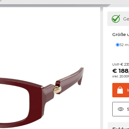
Ge
Größe u
52 
€ 23
UVP
€
188
inkl. 20.0