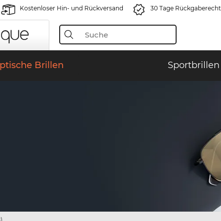
Kostenloser Hin- und Rückversand
30 Tage Rückgaberecht
ptische Brillen
Sportbrillen
)