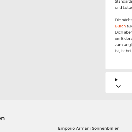
Standardm
und Lotus
Die nächs
Burch
auc
Dich aber
ein Eldor
zum ungla
ist, ist b
en
Emporio Armani Sonnenbrillen