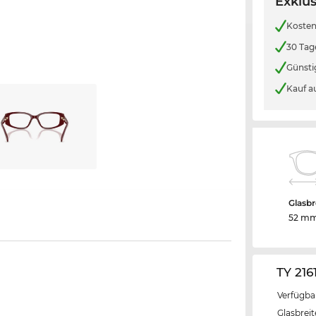
Exklus
Kosten
30 Tag
Günsti
Kauf a
Glasbr
52 m
TY 216
Verfügba
Glasbrei