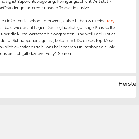
äßig ist Superentspiegelung, Reinigungsschicht, Antistatik
effekt der gehärteten Kunststoffgläser inklusive.
te Lieferung ist schon unterwegs, daher haben wir Deine
Tory
h bald wieder auf Lager. Der unglaublich günstige Preis sollte
 über die kurze Wartezeit hinwegtrösten. Und weil Edel-Optics
ado für Schnäppchenjäger ist, bekommst Du dieses Top-Modell
ublich günstigen Preis. Was bei anderen Onlineshops ein Sale
ei uns einfach „all-day-everyday“-Sparen.
Herstel