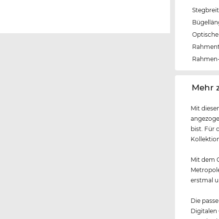
Stegbrei
Bügellä
Optische 
Rahmen
Rahmen-
‌Mehr 
Mit diese
angezoge
bist. Für
Kollektio
Mit dem G
Metropole
erstmal u
Die passe
Digitalen