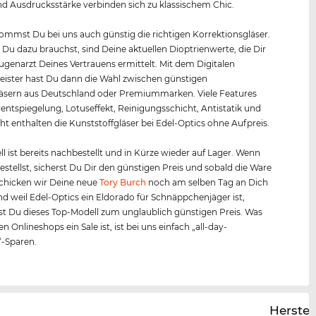
d Ausdrucksstärke verbinden sich zu klassischem Chic.
mmst Du bei uns auch günstig die richtigen Korrektionsgläser.
s Du dazu brauchst, sind Deine aktuellen Dioptrienwerte, die Dir
Augenarzt Deines Vertrauens ermittelt. Mit dem Digitalen
ister hast Du dann die Wahl zwischen günstigen
äsern aus Deutschland oder Premiummarken. Viele Features
entspiegelung, Lotuseffekt, Reinigungsschicht, Antistatik und
ht enthalten die Kunststoffgläser bei Edel-Optics ohne Aufpreis.
l ist bereits nachbestellt und in Kürze wieder auf Lager. Wenn
bestellst, sicherst Du Dir den günstigen Preis und sobald die Ware
, schicken wir Deine neue
Tory Burch
noch am selben Tag an Dich
nd weil Edel-Optics ein Eldorado für Schnäppchenjäger ist,
 Du dieses Top-Modell zum unglaublich günstigen Preis. Was
n Onlineshops ein Sale ist, ist bei uns einfach „all-day-
“-Sparen.
Herstel