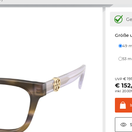
Ge
Größe u
49
53 
€ 19
UVP
€
152
inkl. 20.0