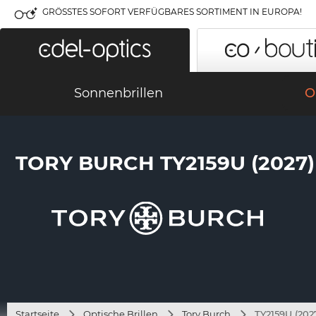
GRÖSSTES SOFORT VERFÜGBARES SORTIMENT IN EUROPA!
Sonnenbrillen
O
TORY BURCH TY2159U (2027)
Startseite
Optische Brillen
Tory Burch
TY2159U (202