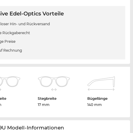
ive Edel-Optics Vorteile
loser Hin- und Rückversand
e Rückgaberecht
ge Preise
uf Rechnung
eite
Stegbreite
Bügellänge
m
17 mm
140 mm
59U Modell-Informationen