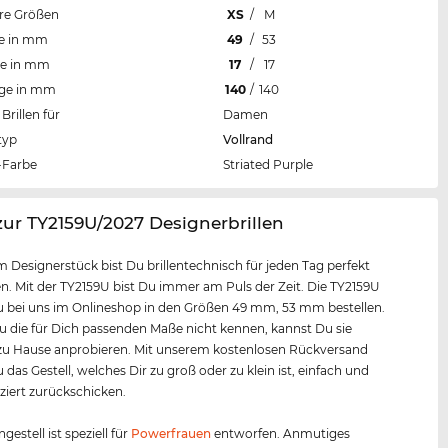
re Größen
XS
/
M
te in mm
49
/
53
te in mm
17
/
17
nge in mm
140
/
140
Brillen für
Damen
typ
Vollrand
Farbe
Striated Purple
zur TY2159U/2027 Designerbrillen
m Designerstück bist Du brillentechnisch für jeden Tag perfekt
. Mit der TY2159U bist Du immer am Puls der Zeit. Die TY2159U
 bei uns im Onlineshop in den Größen 49 mm, 53 mm bestellen.
Du die für Dich passenden Maße nicht kennen, kannst Du sie
u Hause anprobieren. Mit unserem kostenlosen Rückversand
 das Gestell, welches Dir zu groß oder zu klein ist, einfach und
iert zurückschicken.
ngestell ist speziell für
Powerfrauen
entworfen. Anmutiges