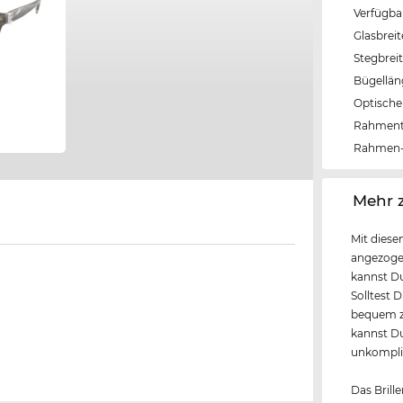
Verfügba
Glasbrei
Stegbrei
Bügellä
Optische 
Rahmen
Rahmen-
‌Mehr 
Mit diese
angezogen
kannst Du
Solltest 
bequem z
kannst Du
unkompliz
Das Brille