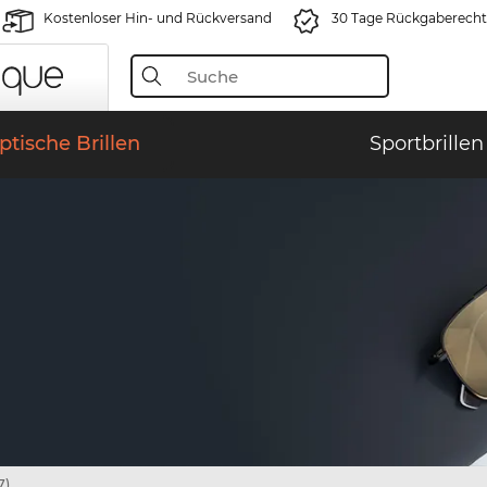
Kostenloser Hin- und Rückversand
30 Tage Rückgaberecht
ptische Brillen
Sportbrillen
7)