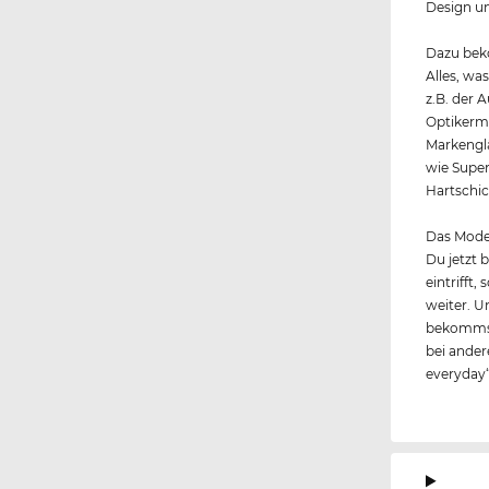
Design un
Dazu beko
Alles, wa
z.B. der 
Optikerme
Markengl
wie Super
Hartschic
Das Model
Du jetzt 
eintrifft
weiter. U
bekommst
bei andere
everyday