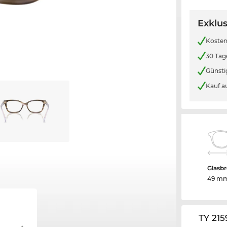
Exklus
Kosten
30 Tag
Günsti
Kauf a
Glasbr
49 m
TY 21