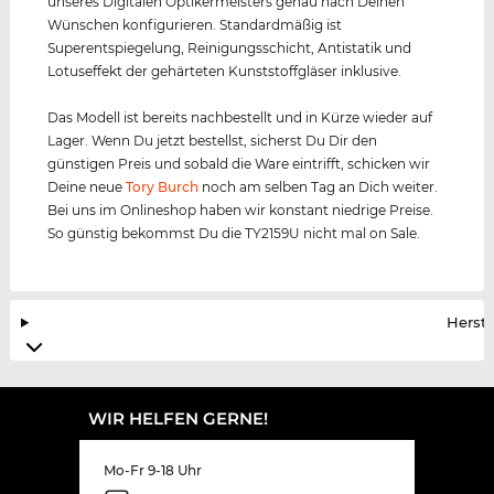
unseres Digitalen Optikermeisters genau nach Deinen
Wünschen konfigurieren. Standardmäßig ist
Superentspiegelung, Reinigungsschicht, Antistatik und
Lotuseffekt der gehärteten Kunststoffgläser inklusive.
Das Modell ist bereits nachbestellt und in Kürze wieder auf
Lager. Wenn Du jetzt bestellst, sicherst Du Dir den
günstigen Preis und sobald die Ware eintrifft, schicken wir
Deine neue
Tory Burch
noch am selben Tag an Dich weiter.
Bei uns im Onlineshop haben wir konstant niedrige Preise.
So günstig bekommst Du die TY2159U nicht mal on Sale.
Herste
WIR HELFEN GERNE!
Mo-Fr 9-18 Uhr