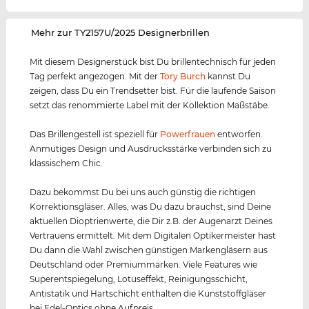
‌Mehr zur TY2157U/2025 Designerbrillen
Mit diesem Designerstück bist Du brillentechnisch für jeden
Tag perfekt angezogen. Mit der
Tory Burch
kannst Du
zeigen, dass Du ein Trendsetter bist. Für die laufende Saison
setzt das renommierte Label mit der Kollektion Maßstäbe.
Das Brillengestell ist speziell für
Powerfrauen
entworfen.
Anmutiges Design und Ausdrucksstärke verbinden sich zu
klassischem Chic.
Dazu bekommst Du bei uns auch günstig die richtigen
Korrektionsgläser. Alles, was Du dazu brauchst, sind Deine
aktuellen Dioptrienwerte, die Dir z.B. der Augenarzt Deines
Vertrauens ermittelt. Mit dem Digitalen Optikermeister hast
Du dann die Wahl zwischen günstigen Markengläsern aus
Deutschland oder Premiummarken. Viele Features wie
Superentspiegelung, Lotuseffekt, Reinigungsschicht,
Antistatik und Hartschicht enthalten die Kunststoffgläser
bei Edel-Optics ohne Aufpreis.