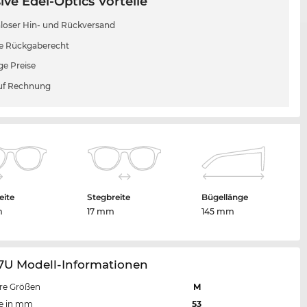
ive Edel-Optics Vorteile
loser Hin- und Rückversand
e Rückgaberecht
ge Preise
uf Rechnung
eite
Stegbreite
Bügellänge
m
17 mm
145 mm
57U Modell-Informationen
re Größen
M
te in mm
53