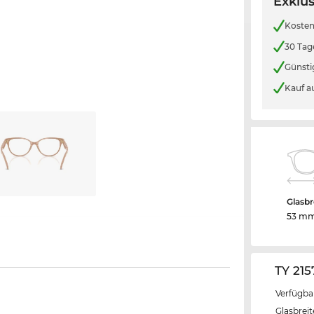
Exklus
Kosten
30 Tag
Günsti
Kauf a
Glasbr
53 m
TY 21
Verfügba
Glasbrei