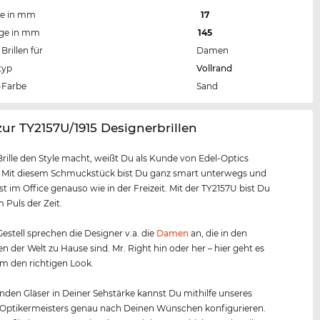
te in mm
17
nge in mm
145
Brillen für
Damen
typ
Vollrand
Farbe
Sand
zur TY2157U/1915 Designerbrillen
Brille den Style macht, weißt Du als Kunde von Edel-Optics
. Mit diesem Schmuckstück bist Du ganz smart unterwegs und
t im Office genauso wie in der Freizeit. Mit der TY2157U bist Du
Puls der Zeit.
estell sprechen die Designer v.a. die
Damen
an, die in den
n der Welt zu Hause sind. Mr. Right hin oder her – hier geht es
m den richtigen Look.
nden Gläser in Deiner Sehstärke kannst Du mithilfe unseres
 Optikermeisters genau nach Deinen Wünschen konfigurieren.