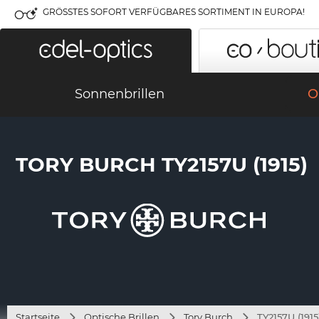
GRÖSSTES SOFORT VERFÜGBARES SORTIMENT IN EUROPA!
Sonnenbrillen
O
TORY BURCH TY2157U (1915)
Startseite
Optische Brillen
Tory Burch
TY2157U (1915