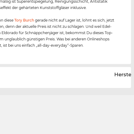
äßig ist Superentspiegelung, Reinigungsschicht, Antistatik
effekt der gehärteten Kunststoffgläser inklusive.
n diese
Tory Burch
gerade nicht auf Lager ist, lohnt es sich, jetzt
en, denn der aktuelle Preis ist nicht zu schlagen. Und weil Edel-
n Eldorado für Schnäppchenjäger ist, bekommst Du dieses Top-
m unglaublich günstigen Preis. Was bei anderen Onlineshops
st, ist bei uns einfach „all-day-everyday“-Sparen.
Herstel