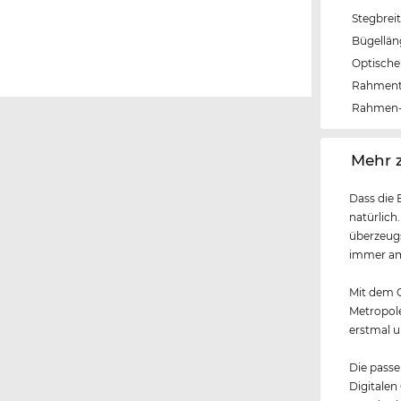
Stegbrei
Bügellä
Optische 
Rahmen
Rahmen-
‌Mehr 
Dass die 
natürlich
überzeugs
immer am 
Mit dem G
Metropole
erstmal u
Die passe
Digitalen