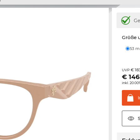
Ge
Größe u
53 
€ 18
UVP
€
146
inkl. 20.0