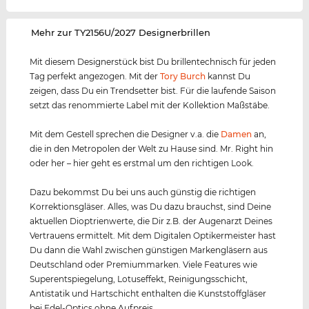
‌Mehr zur TY2156U/2027 Designerbrillen
Mit diesem Designerstück bist Du brillentechnisch für jeden
Tag perfekt angezogen. Mit der
Tory Burch
kannst Du
zeigen, dass Du ein Trendsetter bist. Für die laufende Saison
setzt das renommierte Label mit der Kollektion Maßstäbe.
Mit dem Gestell sprechen die Designer v.a. die
Damen
an,
die in den Metropolen der Welt zu Hause sind. Mr. Right hin
oder her – hier geht es erstmal um den richtigen Look.
Dazu bekommst Du bei uns auch günstig die richtigen
Korrektionsgläser. Alles, was Du dazu brauchst, sind Deine
aktuellen Dioptrienwerte, die Dir z.B. der Augenarzt Deines
Vertrauens ermittelt. Mit dem Digitalen Optikermeister hast
Du dann die Wahl zwischen günstigen Markengläsern aus
Deutschland oder Premiummarken. Viele Features wie
Superentspiegelung, Lotuseffekt, Reinigungsschicht,
Antistatik und Hartschicht enthalten die Kunststoffgläser
bei Edel-Optics ohne Aufpreis.