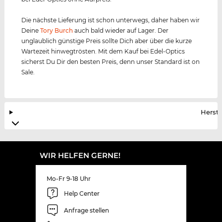
Die nächste Lieferung ist schon unterwegs, daher haben wir
Deine
Tory Burch
auch bald wieder auf Lager. Der
unglaublich günstige Preis sollte Dich aber über die kurze
Wartezeit hinwegtrösten. Mit dem Kauf bei Edel-Optics
sicherst Du Dir den besten Preis, denn unser Standard ist on
Sale.
Herste
WIR HELFEN GERNE!
Mo-Fr 9-18 Uhr
Help Center
Anfrage stellen