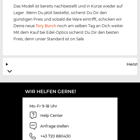
Das Modell ist bereits nachbestellt und in Kürze wieder auf
Lager. Wenn Du jetzt bestellst, sicherst Du Dir den
günstigen Preis und sobald die Ware eintrifft, schicken wir
Deine neue
Tory Burch
noch am selben Tag an Dich weiter.
Mit dem Kauf bei Edel-Optics sicherst Du Dir den besten
Preis, denn unser Standard ist on Sale.
Herste
WIR HELFEN GERNE!
Mo-Fr 9-18 Uhr
Help Center
Anfrage stellen
+43 720 880430