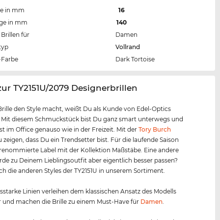
te in mm
16
nge in mm
140
Brillen für
Damen
typ
Vollrand
Farbe
Dark Tortoise
zur TY2151U/2079 Designerbrillen
Brille den Style macht, weißt Du als Kunde von Edel-Optics
. Mit diesem Schmuckstück bist Du ganz smart unterwegs und
t im Office genauso wie in der Freizeit. Mit der
Tory Burch
 zeigen, dass Du ein Trendsetter bist. Für die laufende Saison
 renommierte Label mit der Kollektion Maßstäbe. Eine andere
de zu Deinem Lieblingsoutfit aber eigentlich besser passen?
h die anderen Styles der TY2151U in unserem Sortiment.
starke Linien verleihen dem klassischen Ansatz des Modells
 und machen die Brille zu einem Must-Have für
Damen
.