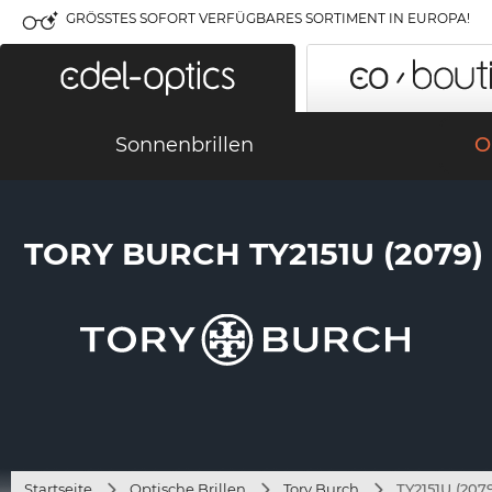
GRÖSSTES SOFORT VERFÜGBARES SORTIMENT IN EUROPA!
Sonnenbrillen
O
TORY BURCH TY2151U (2079)
Startseite
Optische Brillen
Tory Burch
TY2151U (207