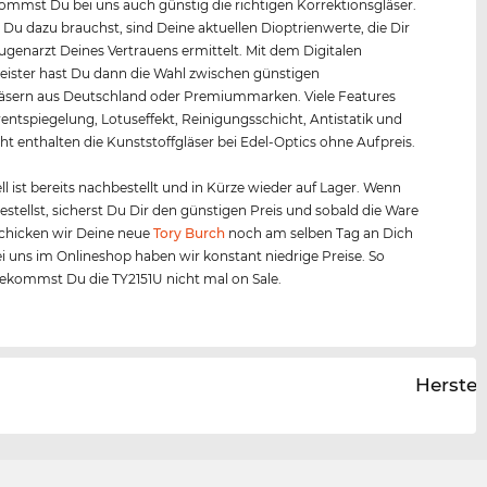
mmst Du bei uns auch günstig die richtigen Korrektionsgläser.
s Du dazu brauchst, sind Deine aktuellen Dioptrienwerte, die Dir
Augenarzt Deines Vertrauens ermittelt. Mit dem Digitalen
ister hast Du dann die Wahl zwischen günstigen
äsern aus Deutschland oder Premiummarken. Viele Features
entspiegelung, Lotuseffekt, Reinigungsschicht, Antistatik und
ht enthalten die Kunststoffgläser bei Edel-Optics ohne Aufpreis.
l ist bereits nachbestellt und in Kürze wieder auf Lager. Wenn
bestellst, sicherst Du Dir den günstigen Preis und sobald die Ware
, schicken wir Deine neue
Tory Burch
noch am selben Tag an Dich
ei uns im Onlineshop haben wir konstant niedrige Preise. So
ekommst Du die TY2151U nicht mal on Sale.
Herstel