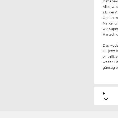
Dazu beko
Alles, wa
z.B. der 
Optikerme
Markengl
wie Super
Hartschic
Das Model
Du jetzt 
eintrifft
weiter. B
günstig b