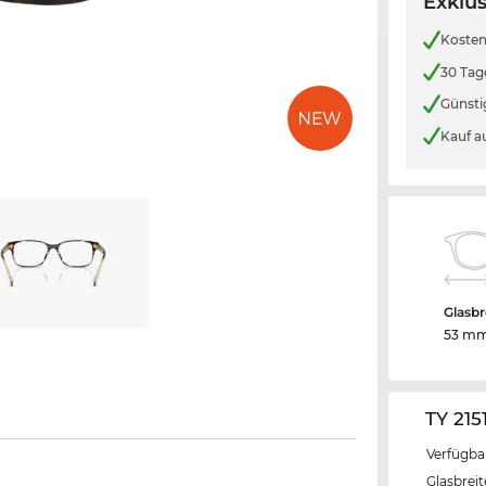
Exklus
Kosten
30 Tag
Günsti
Kauf a
Glasbr
53 m
TY 215
Verfügba
Glasbrei