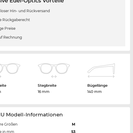
ive Edel-Optics Vorteile
loser Hin- und Rückversand
e Rückgaberecht
ge Preise
uf Rechnung
eite
Stegbreite
Bügellänge
m
16 mm
140 mm
1U Modell-Informationen
re Größen
M
te in mm
53