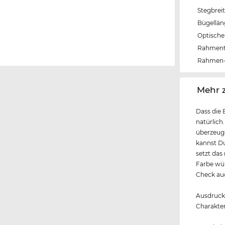
Stegbrei
Bügellä
Optische 
Rahmen
Rahmen-
‌Mehr 
Dass die 
natürlich
überzeugs
kannst Du
setzt das
Farbe wür
Check auc
Ausdrucks
Charakter