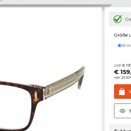
Ge
Größe u
53 
€ 19
UVP
€
159
inkl. 20.0