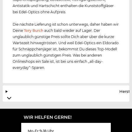
Antistatik und Hartschicht enthalten die Kunststoffgläser
bei Edel-Optics ohne Aufpreis.
Die nächste Lieferung ist schon unterwegs, daher haben wir
Deine
Tory Burch
auch bald wieder auf Lager. Der
unglaublich günstige Preis sollte Dich aber über die kurze
Wartezeit hinwegtrösten. Und weil Edel-Optics ein Eldorado
für Schnäppchenjäger ist, bekommst Du dieses Top-Modell
zum unglaublich günstigen Preis. Was bei anderen
Onlineshops ein Sale ist, ist bei uns einfach „all-day-
everyday“-Sparen.
Herste
WIR HELFEN GERNE!
Mo-Fr 9-18 Uhr