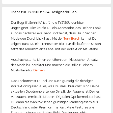
‌Mehr zur TY2150U/1954 Designerbrillen
Der Begriff „Sehhilfe“ ist für die TY2150U denkbar
ungeeignet. Hier kaufst Du ein Accessoire, das Deinen Look
auf das nächste Level hebt und zeigst, dass Du in Sachen
Mode den Durchblick hast. Mit der
Tory Burch
kannst Du
zeigen, dass Du ein Trendsetter bist. Für die laufende Saison
setzt das renommierte Label mit der Kollektion Maßstäbe.
Ausdrucksstarke Linien verleihen dem klassischen Ansatz
des Modells Charakter und machen die Brille zu einem
Must-Have für
Damen
.
Dazu bekommst Du bei uns auch günstig die richtigen
Korrektionsgläser. Alles, was Du dazu brauchst, sind Deine
aktuellen Dioptrienwerte, die Dir z.B. der Augenarzt Deines
Vertrauens ermittelt. Mit dem Digitalen Optikermeister hast
Du dann die Wahl zwischen günstigen Markengläsern aus
Deutschland oder Premiummarken. Viele Features wie
Superentspiegelung, Lotuseffekt, Reinigungsschicht,