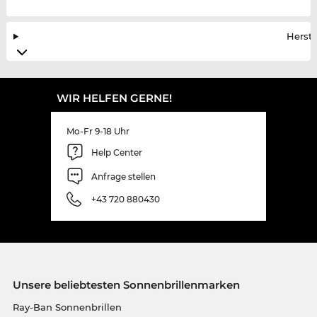
Herste
WIR HELFEN GERNE!
Mo-Fr 9-18 Uhr
Help Center
Anfrage stellen
+43 720 880430
Unsere beliebtesten Sonnenbrillenmarken
Ray-Ban Sonnenbrillen