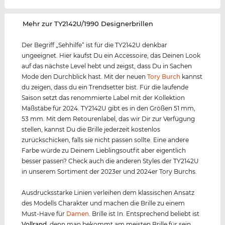
‌Mehr zur TY2142U/1990 Designerbrillen
Der Begriff „Sehhilfe“ ist für die TY2142U denkbar
ungeeignet. Hier kaufst Du ein Accessoire, das Deinen Look
auf das nächste Level hebt und zeigst, dass Du in Sachen
Mode den Durchblick hast. Mit der neuen
Tory Burch
kannst
du zeigen, dass du ein Trendsetter bist. Für die laufende
Saison setzt das renommierte Label mit der Kollektion
Maßstäbe für 2024. TY2142U gibt es in den Größen 51 mm,
53 mm. Mit dem Retourenlabel, das wir Dir zur Verfügung
stellen, kannst Du die Brille jederzeit kostenlos
zurückschicken, falls sie nicht passen sollte. Eine andere
Farbe würde zu Deinem Lieblingsoutfit aber eigentlich
besser passen? Check auch die anderen Styles der TY2142U
in unserem Sortiment der 2023er und 2024er Tory Burchs.
Ausdrucksstarke Linien verleihen dem klassischen Ansatz
des Modells Charakter und machen die Brille zu einem
Must-Have für
Damen
. Brille ist In. Entsprechend beliebt ist
Vollrand
, denn man bekommt am meisten Brille für sein