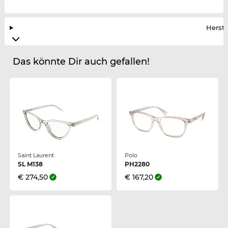
Herste
Das könnte Dir auch gefallen!
Saint Laurent
Polo
SL M138
PH2280
€ 274,50
€ 167,20