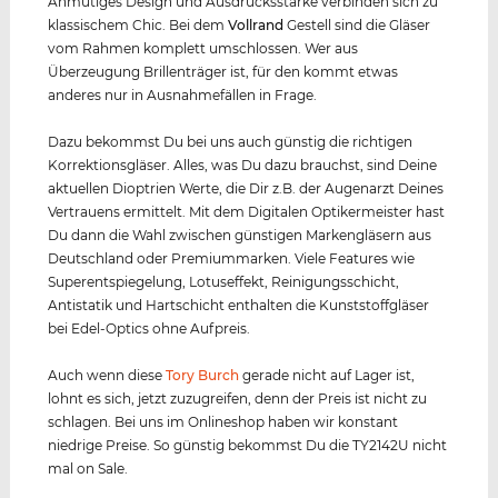
Anmutiges Design und Ausdrucksstärke verbinden sich zu
klassischem Chic. Bei dem
Vollrand
Gestell sind die Gläser
vom Rahmen komplett umschlossen. Wer aus
Überzeugung Brillenträger ist, für den kommt etwas
anderes nur in Ausnahmefällen in Frage.
Dazu bekommst Du bei uns auch günstig die richtigen
Korrektionsgläser. Alles, was Du dazu brauchst, sind Deine
aktuellen Dioptrien Werte, die Dir z.B. der Augenarzt Deines
Vertrauens ermittelt. Mit dem Digitalen Optikermeister hast
Du dann die Wahl zwischen günstigen Markengläsern aus
Deutschland oder Premiummarken. Viele Features wie
Superentspiegelung, Lotuseffekt, Reinigungsschicht,
Antistatik und Hartschicht enthalten die Kunststoffgläser
bei Edel-Optics ohne Aufpreis.
Auch wenn diese
Tory Burch
gerade nicht auf Lager ist,
lohnt es sich, jetzt zuzugreifen, denn der Preis ist nicht zu
schlagen. Bei uns im Onlineshop haben wir konstant
niedrige Preise. So günstig bekommst Du die TY2142U nicht
mal on Sale.