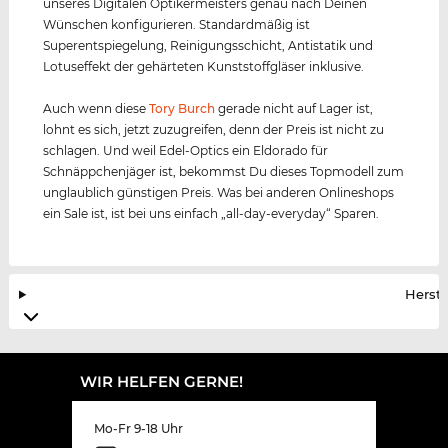
unseres Digitalen Optikermeisters genau nach Deinen
Wünschen konfigurieren. Standardmäßig ist
Superentspiegelung, Reinigungsschicht, Antistatik und
Lotuseffekt der gehärteten Kunststoffgläser inklusive.
Auch wenn diese
Tory Burch
gerade nicht auf Lager ist,
lohnt es sich, jetzt zuzugreifen, denn der Preis ist nicht zu
schlagen. Und weil Edel-Optics ein Eldorado für
Schnäppchenjäger ist, bekommst Du dieses Topmodell zum
unglaublich günstigen Preis. Was bei anderen Onlineshops
ein Sale ist, ist bei uns einfach „all-day-everyday“ Sparen.
Herste
WIR HELFEN GERNE!
Mo-Fr 9-18 Uhr