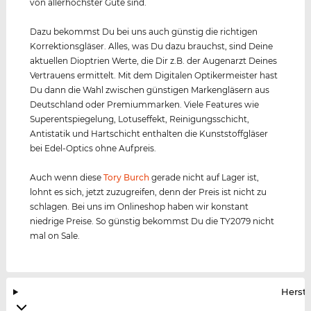
von allerhöchster Güte sind.
Dazu bekommst Du bei uns auch günstig die richtigen
Korrektionsgläser. Alles, was Du dazu brauchst, sind Deine
aktuellen Dioptrien Werte, die Dir z.B. der Augenarzt Deines
Vertrauens ermittelt. Mit dem Digitalen Optikermeister hast
Du dann die Wahl zwischen günstigen Markengläsern aus
Deutschland oder Premiummarken. Viele Features wie
Superentspiegelung, Lotuseffekt, Reinigungsschicht,
Antistatik und Hartschicht enthalten die Kunststoffgläser
bei Edel-Optics ohne Aufpreis.
Auch wenn diese
Tory Burch
gerade nicht auf Lager ist,
lohnt es sich, jetzt zuzugreifen, denn der Preis ist nicht zu
schlagen. Bei uns im Onlineshop haben wir konstant
niedrige Preise. So günstig bekommst Du die TY2079 nicht
mal on Sale.
Herste