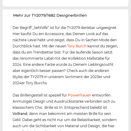
‌Mehr zur TY2079/1682 Designerbrillen
Der Begriff „Sehhilfe“ ist für die TY2079 denkbar ungeeignet.
Hier kaufst Du ein Accessoire, das Deinen Look auf das
nächste Level hebt und zeigst, dass Du in Sachen Mode den
Durchblick hast. Mit der neuen
Tory Burch
kannst du zeigen,
dass du ein Trendsetter bist. Für die laufende Saison setzt
das renommierte Label mit der Kollektion Maßstäbe für
2024. Eine andere Farbe würde zu Deinem Lieblingsoutfit
aber eigentlich besser passen? Check auch die anderen
Styles der TY2079 in unserem Sortiment der 2023er und
2024er Tory Burchs.
Das Brillengestell ist speziell für
Powerfrauen
entworfen.
Anmutiges Design und Ausdrucksstärke verbinden sich zu
klassischem Chic. Brille ist In. Entsprechend beliebt ist
Vollrand
, denn man bekommt am meisten Brille für sein
Geld. Dabei geht es nicht nur um die Belastbarkeit, sondern
auch um die Sichtbarkeit von Material und Design, die hier