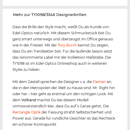
‌Mehr zur TY1098/3346 Designerbrillen
Dass die Brille den Style macht, weißt Du als Kunde von
Edel-Optics natürlich. Mit diesem Schmuckstück bist Du
ganz smart unterwegs und überzeugst im Office genauso
wie in der Freizeit. Mit der
Tory Burch
kannst Du zeigen,
dass Du ein Trendsetter bist. Für die laufende Saison setzt
das renommierte Label mit der Kollektion Maßstäbe. Die
TY1098 ist im Edel-Optics Onlineshop auch in weiteren
Styles zu haben.
Mit dem Gestell sprechen die Designer v.a. die
Damen
an,
die in den Metropolen der Welt zu Hause sind. Mr. Right hin
oder her – hier geht es erstmal um den richtigen Look. Mit
dem
Vollrand
machst Du bei diesem Modell
unmissverständlich klar, dass Du auf’s Ganze gehst. Die
Rectangle Optik
der Fassung strahlt Selbstsicherheit und
Power aus. Gerade für rundliche Gesichter ist das Rechteck
ein schöner Kontrapunkt.