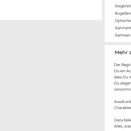
Stegbrei
Bügellä
Optische 
Rahmen
Rahmen-
‌Mehr 
Der Begri
Du ein Ac
dass Du i
Du zeigen
renommier
Ausdrucks
Charakter
Dazu beko
Alles, wa