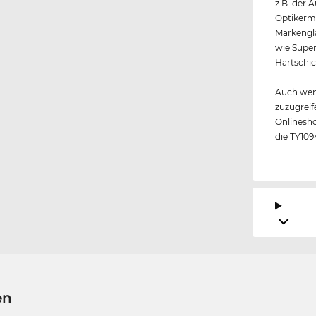
z.B. der 
Optikerme
Markengl
wie Super
Hartschic
Auch wen
zuzugreif
Onlinesho
die TY109
en