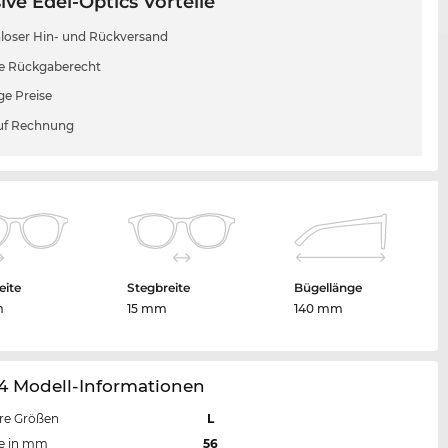
ive Edel-Optics Vorteile
loser Hin- und Rückversand
e Rückgaberecht
ge Preise
uf Rechnung
eite
Stegbreite
Bügellänge
m
15 mm
140 mm
4 Modell-Informationen
re Größen
L
te in mm
56