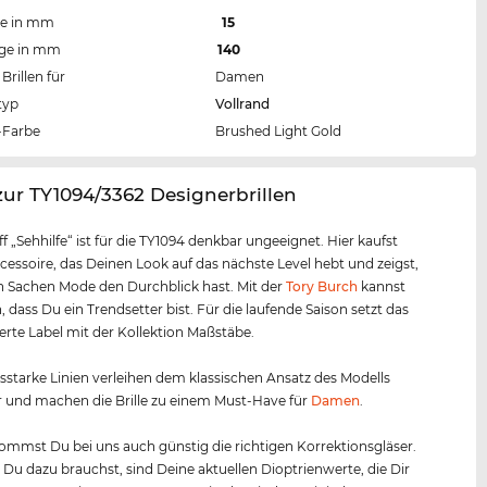
te in mm
15
nge in mm
140
Brillen für
Damen
typ
Vollrand
Farbe
Brushed Light Gold
zur TY1094/3362 Designerbrillen
ff „Sehhilfe“ ist für die TY1094 denkbar ungeeignet. Hier kaufst
cessoire, das Deinen Look auf das nächste Level hebt und zeigst,
n Sachen Mode den Durchblick hast. Mit der
Tory Burch
kannst
, dass Du ein Trendsetter bist. Für die laufende Saison setzt das
te Label mit der Kollektion Maßstäbe.
starke Linien verleihen dem klassischen Ansatz des Modells
 und machen die Brille zu einem Must-Have für
Damen
.
mmst Du bei uns auch günstig die richtigen Korrektionsgläser.
s Du dazu brauchst, sind Deine aktuellen Dioptrienwerte, die Dir