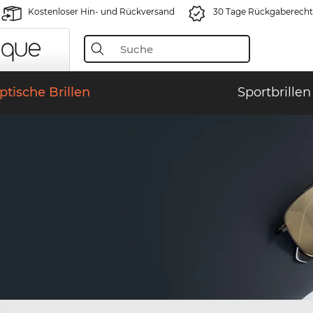
Kostenloser Hin- und Rückversand
30 Tage Rückgaberecht
ptische Brillen
Sportbrillen
)