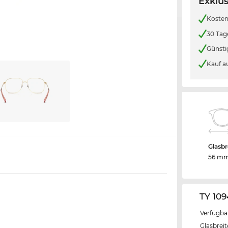
Exklus
Kosten
30 Tag
Günsti
Kauf a
Glasbr
56 m
TY 109
Verfügba
Glasbrei