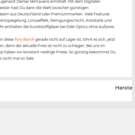
Augenarzt Deines Vertrauens ermittelt. Mit dem Digitalen
ister hast Du dann die Wahl zwischen günstigen
äsern aus Deutschland oder Premiummarken. Viele Features
entspiegelung, Lotuseffekt, Reinigungsschicht, Antistatik und
ht enthalten die Kunststoffgläser bei Edel-Optics ohne Aufpreis.
n diese
Tory Burch
gerade nicht auf Lager ist, lohnt es sich, jetzt
en, denn der aktuelle Preis ist nicht zu schlagen. Bei uns im
p haben wir konstant niedrige Preise. So günstig bekommst Du
4 nicht mal on Sale.
Herstel