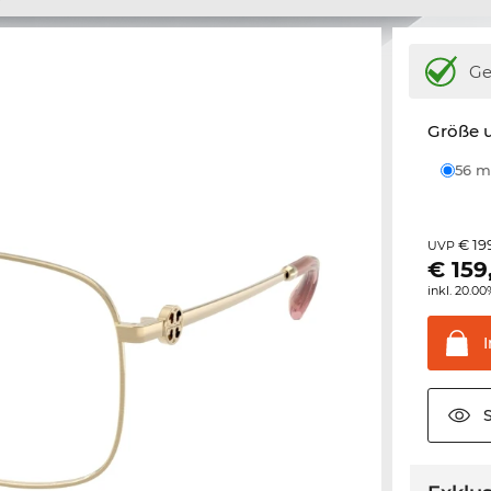
Ge
Größe u
56
€ 19
UVP
€
159
inkl. 20.0